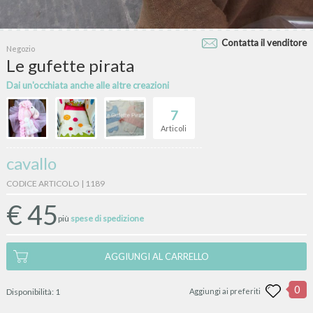
Contatta il venditore
Negozio
Le gufette pirata
Dai un'occhiata anche alle altre creazioni
7
Articoli
cavallo
CODICE ARTICOLO | 1189
€
45
più
spese di spedizione
AGGIUNGI AL CARRELLO
0
Disponibilità:
1
Aggiungi ai preferiti