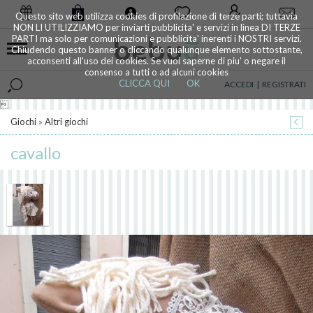
0
Questo sito web utilizza cookies di profilazione di terze parti; tuttavia
NON LI UTILIZZIAMO per inviarti pubblicita' e servizi in linea DI TERZE
PARTI ma solo per comunicazioni e pubblicita' inerenti i NOSTRI servizi.
Chiudendo questo banner o cliccando qualunque elemento sottostante,
acconsenti all'uso dei cookies. Se vuoi saperne di piu' o negare il
consenso a tutti o ad alcuni cookies
CLICCA QUI
OK
ACCEDI
|
REGISTRATI

Giochi
»
Altri giochi
cavallo