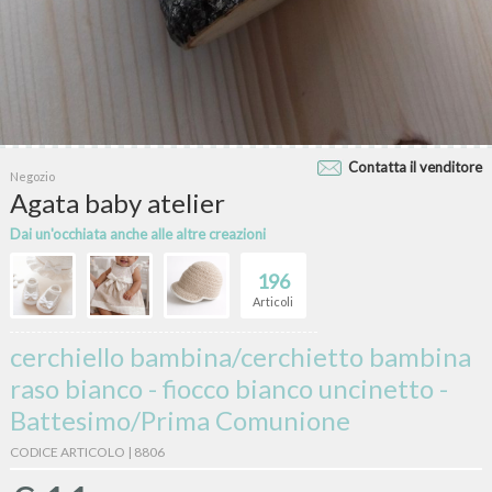
Contatta il venditore
Negozio
Agata baby atelier
Dai un'occhiata anche alle altre creazioni
196
Articoli
cerchiello bambina/cerchietto bambina
raso bianco - fiocco bianco uncinetto -
Battesimo/Prima Comunione
CODICE ARTICOLO | 8806