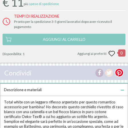
€
11
più
spese di spedizione
TEMPI DI REALIZZAZIONE
Pronto per la spedizione 3-5 giorni lavorativi dopo aver ricevuto il
pagamento
AGGIUNGI AL CARRELLO
0
Disponibilità:
1
Aggiungi ai preferiti
Condividi
Descrizione e materiali
Total white con un leggero riflesso argentato per questo romantico
accessorio per bambina! Ho decorato questo cerchiello rivestito di raso
bianco con una catenella e un bel fiocco bianco in puro cotone
certificato Oeko-Tex® a cui ho aggiunto un sottile filo argento.
Semplice ed elegante sarà perfetto in un'occasione speciale, come ad
esempio un Battesimo, una cerimonia, un compleanno, una festa o per le