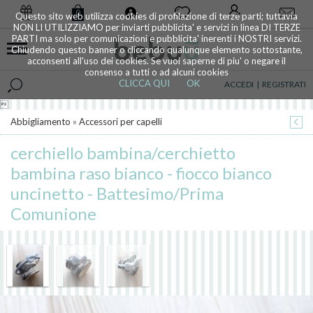
0
Questo sito web utilizza cookies di profilazione di terze parti; tuttavia
NON LI UTILIZZIAMO per inviarti pubblicita' e servizi in linea DI TERZE
PARTI ma solo per comunicazioni e pubblicita' inerenti i NOSTRI servizi.
Chiudendo questo banner o cliccando qualunque elemento sottostante,
acconsenti all'uso dei cookies. Se vuoi saperne di piu' o negare il
consenso a tutti o ad alcuni cookies
CLICCA QUI
OK
ACCEDI
|
REGISTRATI

Abbigliamento
»
Accessori per capelli
cerchiello bambina/cerchietto
bambina raso bianco - fiocco bianco
uncinetto - Battesimo/Prima
Comunione