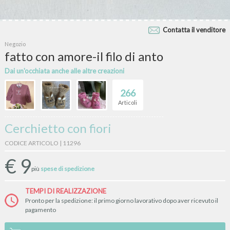
Contatta il venditore
Negozio
fatto con amore-il filo di anto
Dai un'occhiata anche alle altre creazioni
266
Articoli
Cerchietto con fiori
CODICE ARTICOLO | 11296
€
9
più
spese di spedizione
TEMPI DI REALIZZAZIONE
Pronto per la spedizione: il primo giorno lavorativo dopo aver ricevuto il
pagamento