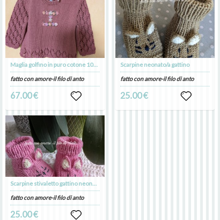
Maglia golfino in puro cotone 100% personalizzato
Scarpine neonato/a gattino
fatto con amore-il filo di anto
fatto con amore-il filo di anto
67.00 €
25.00 €
Scarpine stivaletto gattino neonata
fatto con amore-il filo di anto
25.00 €