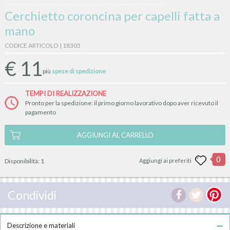
Cerchietto coroncina per capelli fatta a
mano
CODICE ARTICOLO | 18305
€
11
più
spese di spedizione
TEMPI DI REALIZZAZIONE
Pronto per la spedizione: il primo giorno lavorativo dopo aver ricevuto il
pagamento
AGGIUNGI AL CARRELLO
0
Disponibilità:
1
Aggiungi ai preferiti
Condividi
Descrizione e materiali