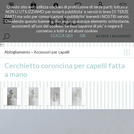
0
Questo sito web utilizza cookies di profilazione di terze parti; tuttavia
NON LI UTILIZZIAMO per inviarti pubblicita' e servizi in linea DI TERZE
PARTI ma solo per comunicazioni e pubblicita' inerenti i NOSTRI servizi.
Chiudendo questo banner o cliccando qualunque elemento sottostante,
acconsenti all'uso dei cookies. Se vuoi saperne di piu' o negare il
consenso a tutti o ad alcuni cookies
CLICCA QUI
OK
ACCEDI
|
REGISTRATI

Abbigliamento
»
Accessori per capelli
Cerchietto coroncina per capelli fatta
a mano