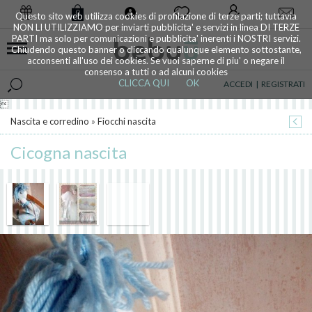
0
Questo sito web utilizza cookies di profilazione di terze parti; tuttavia
NON LI UTILIZZIAMO per inviarti pubblicita' e servizi in linea DI TERZE
PARTI ma solo per comunicazioni e pubblicita' inerenti i NOSTRI servizi.
Chiudendo questo banner o cliccando qualunque elemento sottostante,
acconsenti all'uso dei cookies. Se vuoi saperne di piu' o negare il
consenso a tutti o ad alcuni cookies
CLICCA QUI
OK
ACCEDI
|
REGISTRATI

Nascita e corredino
»
Fiocchi nascita
Cicogna nascita