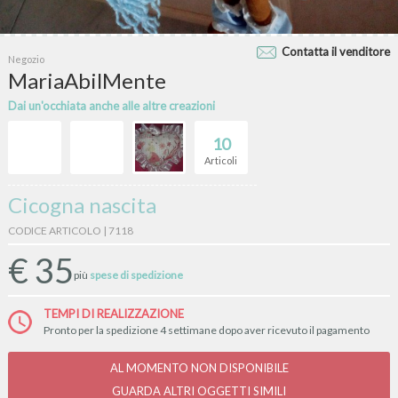
Contatta il venditore
Negozio
MariaAbilMente
Dai un'occhiata anche alle altre creazioni
10
Articoli
Cicogna nascita
CODICE ARTICOLO | 7118
€
35
più
spese di spedizione
TEMPI DI REALIZZAZIONE
Pronto per la spedizione 4 settimane dopo aver ricevuto il pagamento
AL MOMENTO NON DISPONIBILE
GUARDA ALTRI OGGETTI SIMILI