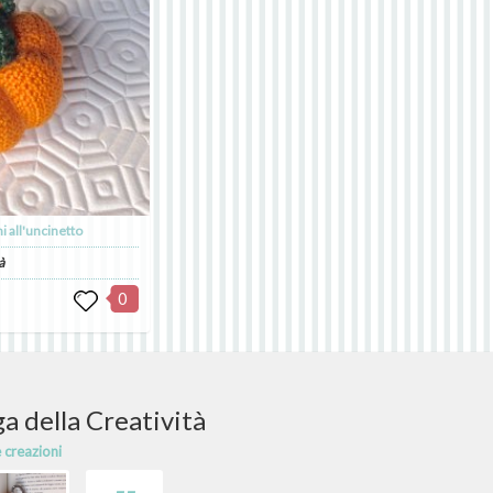
 all'uncinetto
à
0
a della Creatività
e creazioni