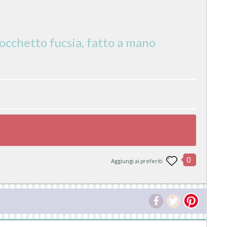
occhetto fucsia, fatto a mano
0
Aggiungi ai preferiti