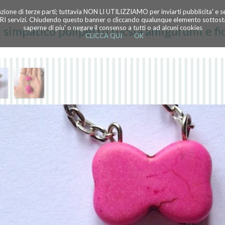
azione di terze parti; tuttavia NON LI UTILIZZIAMO per inviarti pubblicita' e 
TRI servizi. Chiudendo questo banner o cliccando qualunque elemento sottostan
 simpatico polipetto fucsia amigurumi e fi
saperne di piu' o negare il consenso a tutti o ad alcuni cookies
CLICCA QUI
OK