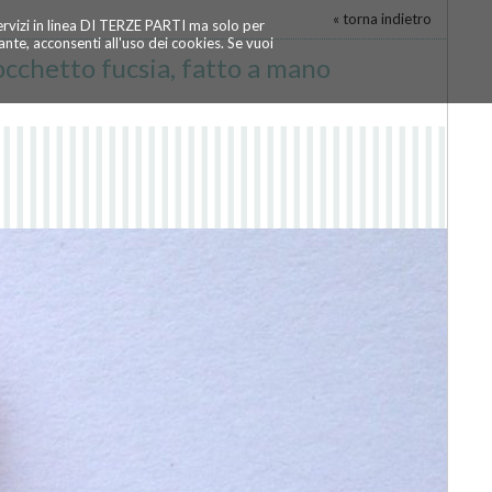
« torna indietro
servizi in linea DI TERZE PARTI ma solo per
te, acconsenti all'uso dei cookies. Se vuoi
occhetto fucsia, fatto a mano