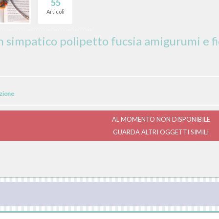
55
Articoli
n simpatico polipetto fucsia amigurumi e fi
izione
AL MOMENTO NON DISPONIBILE
GUARDA ALTRI OGGETTI SIMILI