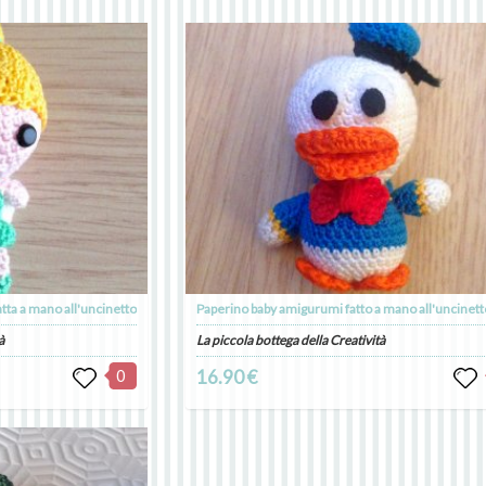
tta a mano all'uncinetto
Paperino baby amigurumi fatto a mano all'uncinett
à
La piccola bottega della Creatività
0
16.90 €