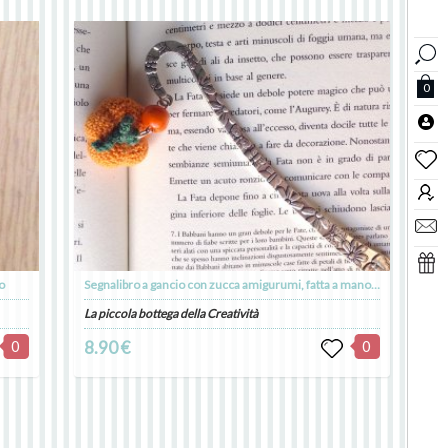
0
o
Segnalibro a gancio con zucca amigurumi, fatta a mano all'uncinetto
La piccola bottega della Creatività
0
8.90 €
0