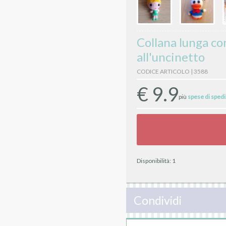
Collana lunga co
all'uncinetto
CODICE ARTICOLO | 3588
€
9.9
più
spese di sped
Disponibilità:
1
Condividi