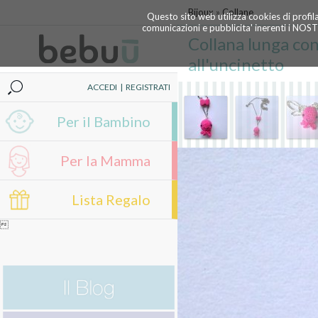
Bijoux
»
Collane
Questo sito web utilizza cookies di profil
comunicazioni e pubblicita' inerenti i NOS
Collana lunga con
all'uncinetto
ACCEDI
|
REGISTRATI
Per il Bambino
Per la Mamma
Lista Regalo
