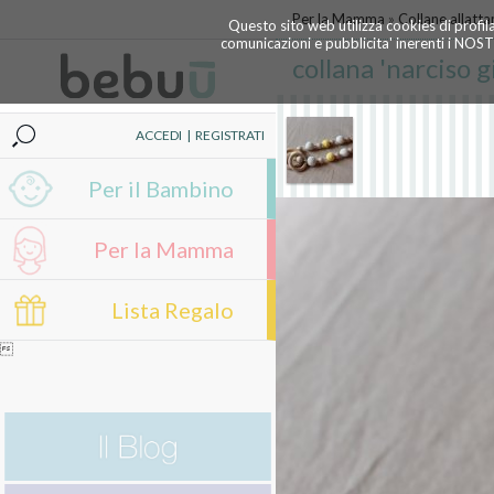
Per la Mamma
»
Collane allatt
Questo sito web utilizza cookies di profil
comunicazioni e pubblicita' inerenti i NOS
collana 'narciso gi
ACCEDI
|
REGISTRATI
Per il Bambino
Per la Mamma
Lista Regalo
