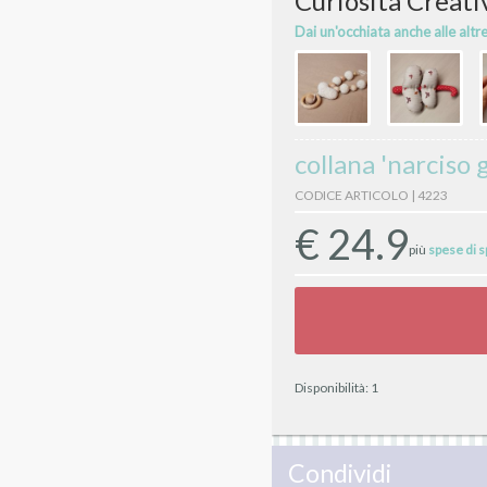
Curiosità Creati
Dai un'occhiata anche alle altr
collana 'narciso g
CODICE ARTICOLO | 4223
€
24.9
più
spese di 
Disponibilità:
1
Condividi