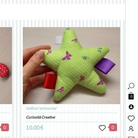
0
stellina 'amica mia'
Curiosità Creative
0
10.00 €
0