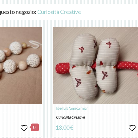
i questo negozio:
Curiosità Creative
libellula 'amica mia'
Curiosità Creative
0
13.00 €