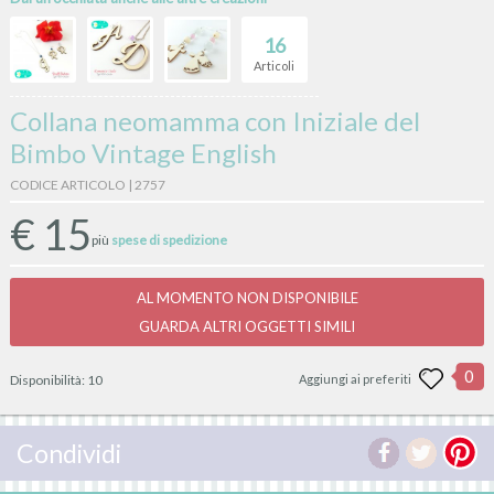
16
Articoli
Collana neomamma con Iniziale del
Bimbo Vintage English
CODICE ARTICOLO | 2757
€
15
più
spese di spedizione
AL MOMENTO NON DISPONIBILE
GUARDA ALTRI OGGETTI SIMILI
0
Disponibilità:
10
Aggiungi ai preferiti
Condividi