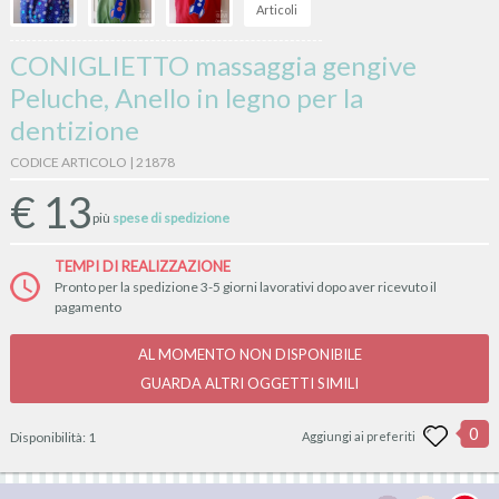
Articoli
CONIGLIETTO massaggia gengive
Peluche, Anello in legno per la
dentizione
CODICE ARTICOLO | 21878
€
13
più
spese di spedizione
TEMPI DI REALIZZAZIONE
Pronto per la spedizione 3-5 giorni lavorativi dopo aver ricevuto il
pagamento
AL MOMENTO NON DISPONIBILE
GUARDA ALTRI OGGETTI SIMILI
0
Disponibilità:
1
Aggiungi ai preferiti