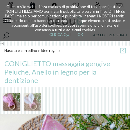
0
Questo sito web utilizza cookies di profilazione di terze parti; tuttavia
NON LI UTILIZZIAMO per inviarti pubblicita' e servizi in linea DI TERZE
PARTI ma solo per comunicazioni e pubblicita' inerenti i NOSTRI servizi.
Chiudendo questo banner o cliccando qualunque elemento sottostante,
acconsenti all'uso dei cookies. Se vuoi saperne di piu' o negare il
consenso a tutti o ad alcuni cookies
CLICCA QUI
OK
ACCEDI
|
REGISTRATI

Nascita e corredino
»
Idee regalo
CONIGLIETTO massaggia gengive
Peluche, Anello in legno per la
dentizione