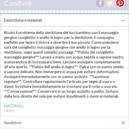
Condividi
Descrizione e materiali
Risolvi il problema della dentizione del tuo bambino con il massaggia
gengive coniglietto e anello in legno per la dentizione: il compagno
perfetto per lenire il dolore e divertire il tuo piccolo. Come prendersi
cura del coniglietto massaggia gengive con anello in legno per la
dentizione, segui questi semplici passaggi: **Pulizia del coniglietto
massaggia gengive**: Lavare a mano con acqua tiepida e sapone neutro,
assicurandosi di risciacquare bene. Lasciare asciugare completamente
all'aria aperta. **Pulizia dell'anello in legno**: Pulire con un panno umido
e sapone delicato. Non immergere in acqua per evitare deformazioni.
Asciugare immediatamente con un panno asciutto. **Ispezione
regolare**: Controllare regolarmente l'articolo per segni di usura o
danni. Sostituire immediatamente se si notano parti rotte o usurate.
**Conservazione**: Conservare in un luogo asciutto e pulito, lontano
dalla luce diretta del sole per evitare sbiadimenti o danni ai materiali.
MATERIALI
cotone,
Spedizioni