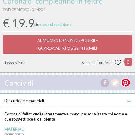
Corona di compleanno in feltro
CODICE ARTICOLO | 4234
€
19.9
più
spese di spedizione
AL MOMENTO NON DISPONIBILE
GUARDA ALTRI OGGETTI SIMILI
0
Disponibilità:
1
Aggiungi ai preferiti
Condividi
Descrizione e materiali
Corona di feltro cucita interamente a mano, personalizzata col nome e
due soggetti scelti dal cliente.
MATERIALI
pannolencio,