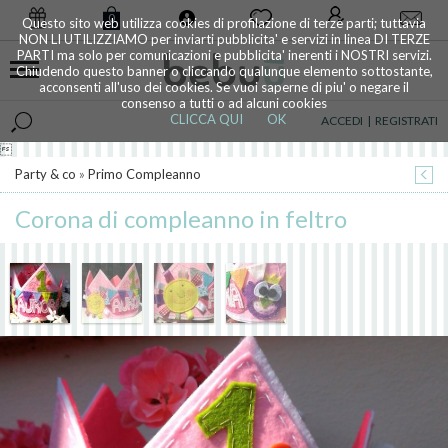
0
Questo sito web utilizza cookies di profilazione di terze parti; tuttavia
NON LI UTILIZZIAMO per inviarti pubblicita' e servizi in linea DI TERZE
PARTI ma solo per comunicazioni e pubblicita' inerenti i NOSTRI servizi.
Chiudendo questo banner o cliccando qualunque elemento sottostante,
acconsenti all'uso dei cookies. Se vuoi saperne di piu' o negare il
consenso a tutti o ad alcuni cookies
CLICCA QUI
OK
ACCEDI
|
REGISTRATI

Party & co
»
Primo Compleanno
Corona di compleanno in feltro