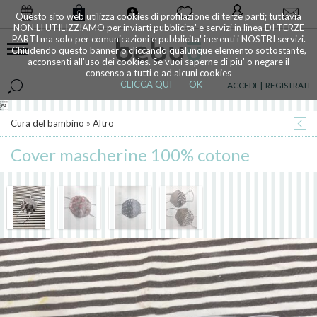
0
Questo sito web utilizza cookies di profilazione di terze parti; tuttavia
NON LI UTILIZZIAMO per inviarti pubblicita' e servizi in linea DI TERZE
PARTI ma solo per comunicazioni e pubblicita' inerenti i NOSTRI servizi.
Chiudendo questo banner o cliccando qualunque elemento sottostante,
acconsenti all'uso dei cookies. Se vuoi saperne di piu' o negare il
consenso a tutti o ad alcuni cookies
CLICCA QUI
OK
ACCEDI
|
REGISTRATI

Cura del bambino
»
Altro
Cover mascherine 100% cotone