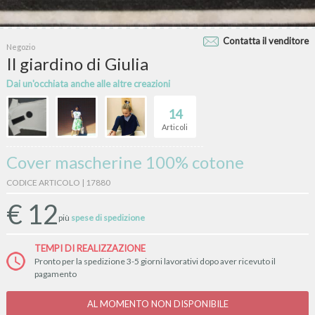
Contatta il venditore
Negozio
Il giardino di Giulia
Dai un'occhiata anche alle altre creazioni
14
Articoli
Cover mascherine 100% cotone
CODICE ARTICOLO | 17880
€
12
più
spese di spedizione
TEMPI DI REALIZZAZIONE
Pronto per la spedizione 3-5 giorni lavorativi dopo aver ricevuto il
pagamento
AL MOMENTO NON DISPONIBILE