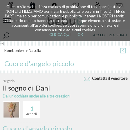
0
Questo sito web utilizza cookies di profilazione di terze parti; tuttavia
NON LI UTILIZZIAMO per inviarti pubblicita' e servizi in linea DI TERZE
PARTI ma solo per comunicazioni e pubblicita' inerenti i NOSTRI servizi.
Chiudendo questo banner o cliccando qualunque elemento sottostante,
acconsenti all'uso dei cookies. Se vuoi saperne di piu' o negare il
consenso a tutti o ad alcuni cookies
CLICCA QUI
OK
ACCEDI
|
REGISTRATI

Bomboniere
»
Nascita
Cuore d'angelo piccolo
Contatta il venditore
Negozio
Il sogno di Dani
Dai un'occhiata anche alle altre creazioni
1
Articoli
Cuore d'angelo piccolo