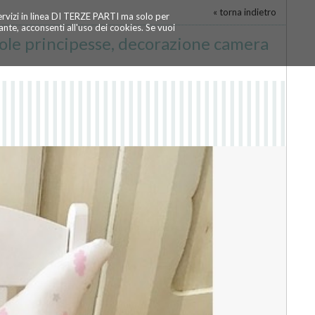
« torna indietro
servizi in linea DI TERZE PARTI ma solo per
te, acconsenti all'uso dei cookies. Se vuoi
cole principesse, decorazione camera