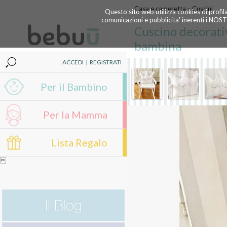
Casa e cameretta
»
Cuscini
Questo sito web utilizza cookies di profil
comunicazioni e pubblicita' inerenti i NOS
Cuscino decorati
bambina
ACCEDI
|
REGISTRATI
Per il Bambino
Per la Mamma
Lista Regalo
