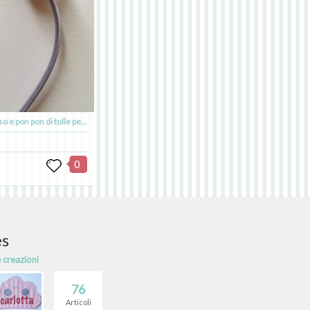
Dolce e delicato cerchietto in raso e pon pon di tulle per piccole principesse e bimbe allegre
0
es
e creazioni
76
Articoli