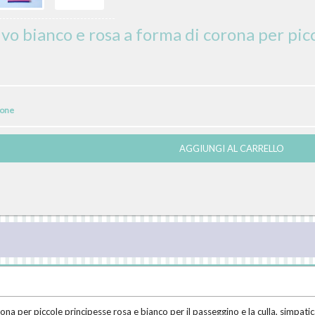
vo bianco e rosa a forma di corona per pic
ione
AGGIUNGI AL CARRELLO
a per piccole principesse rosa e bianco per il passeggino e la culla, simpatic