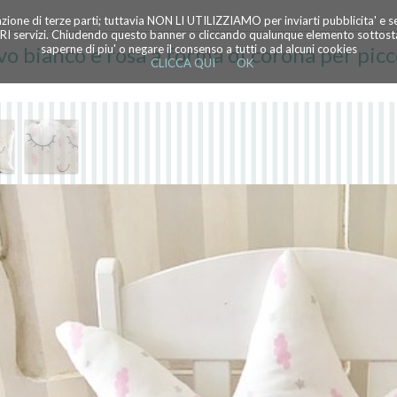
azione di terze parti; tuttavia NON LI UTILIZZIAMO per inviarti pubblicita' e 
TRI servizi. Chiudendo questo banner o cliccando qualunque elemento sottostan
vo bianco e rosa a forma di corona per pic
saperne di piu' o negare il consenso a tutti o ad alcuni cookies
CLICCA QUI
OK