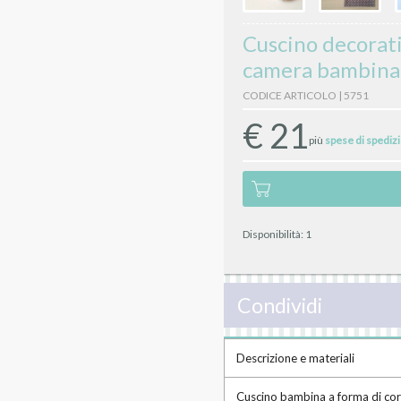
Cuscino decorati
camera bambina
CODICE ARTICOLO | 5751
€
21
più
spese di spediz
Disponibilità:
1
Condividi
Descrizione e materiali
Cuscino bambina a forma di coron