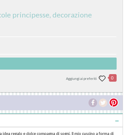
cole principesse, decorazione
0
Aggiungi ai preferiti
a idea regalo e dolce compagna di sogni. Il mio cuscino a forma di