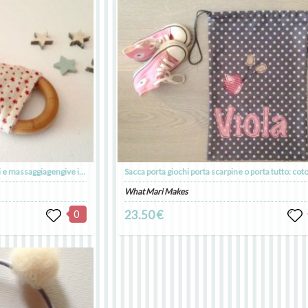
Anello di dentizione per bambini e massaggiagengive in legno a forma di orecchie di coniglio con stelline rosse
What Mari Makes
0
23.50 €