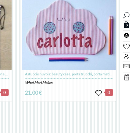
0
Sacca porta giochi porta scarpine o porta tutto: cotone a pois uccellino e nome personalizzabile
Astuccio nuvola: beauty case, porta trucchi, porta matite, porta giochi mamma e bimba
What Mari Makes
0
21.00 €
0