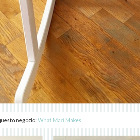
i questo negozio:
What Mari Makes