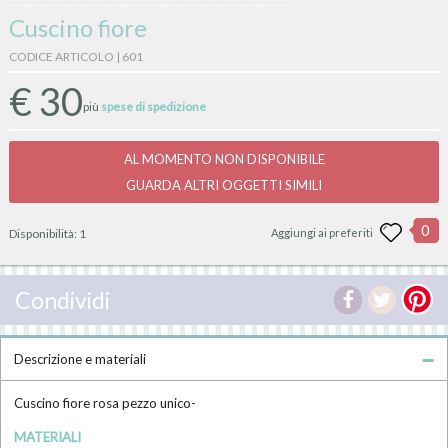
Cuscino fiore
CODICE ARTICOLO | 601
€
30
più
spese di spedizione
AL MOMENTO NON DISPONIBILE
GUARDA ALTRI OGGETTI SIMILI
0
Disponibilità:
1
Aggiungi ai preferiti
Condividi
Descrizione e materiali
Cuscino fiore rosa pezzo unico-
MATERIALI