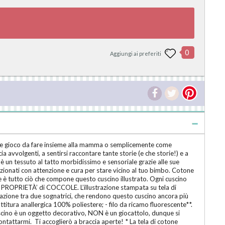
0
Aggiungi ai preferiti
come gioco da fare insieme alla mamma o semplicemente come
a avvolgenti, a sentirsi raccontare tante storie (e che storie!) e a
, è un tessuto al tatto morbidissimo e sensoriale grazie alle sue
selezionati con attenzione e cura per stare vicino al tuo bimbo. Cotone
e è tutto ciò che compone questo cuscino illustrato. Ogni cuscino
 la PROPRIETÀ’ di COCCOLE. L’illustrazione stampata su tela di
azione tra due sognatrici, che rendono questo cuscino ancora più
tura anallergica 100% poliestere; - filo da ricamo fluorescente**.
no è un oggetto decorativo, NON è un giocattolo, dunque si
ontattarmi. Ti accoglierò a braccia aperte! * La tela di cotone