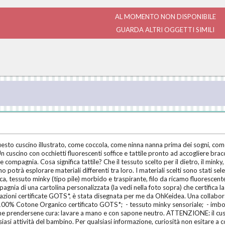
AL MOMENTO NON DISPONIBILE
GUARDA ALTRI OGGETTI SIMILI
questo cuscino illustrato, come coccola, come ninna nanna prima dei sogni, 
cuscino con occhietti fluorescenti soffice e tattile pronto ad accogliere bracci
compagnia. Cosa significa tattile? Che il tessuto scelto per il dietro, il minky
bino potrà esplorare materiali differenti tra loro. I materiali scelti sono stati 
a, tessuto minky (tipo pile) morbido e traspirante, filo da ricamo fluorescent
agnia di una cartolina personalizzata (la vedi nella foto sopra) che certifica
zioni certificate GOTS*, è stata disegnata per me da OhKeidea. Una collabor
100% Cotone Organico certificato GOTS*; - tessuto minky sensoriale; - imbotti
prendersene cura: lavare a mano e con sapone neutro. ATTENZIONE: il cusci
asi attività del bambino. Per qualsiasi informazione, curiosità non esitare a c