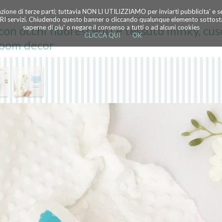
azione di terze parti; tuttavia NON LI UTILIZZIAMO per inviarti pubblicita' e 
TRI servizi. Chiudendo questo banner o cliccando qualunque elemento sottostan
on occhi fluorescenti e tessuto minky, cus
saperne di piu' o negare il consenso a tutti o ad alcuni cookies
CLICCA QUI
OK
room decor