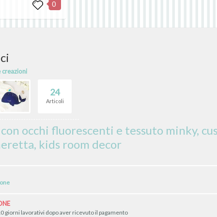
0
ci
e creazioni
24
Articoli
con occhi fluorescenti e tessuto minky, cus
eretta, kids room decor
ione
ONE
0 giorni lavorativi dopo aver ricevuto il pagamento