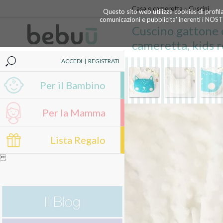
Casa e cameretta
»
Cuscini
Questo sito web utilizza cookies di profil
comunicazioni e pubblicita' inerenti i NOS
Cuscino gattone c
cameretta, kids 
ACCEDI
|
REGISTRATI
Per il Bambino
Per la Mamma
Lista Regalo
