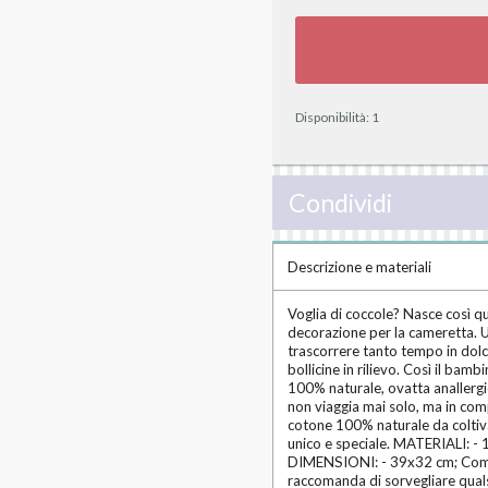
Disponibilità:
1
Condividi
Descrizione e materiali
Voglia di coccole? Nasce così 
decorazione per la cameretta. Un 
trascorrere tanto tempo in dolce 
bollicine in rilievo. Così il bam
100% naturale, ovatta anallergic
non viaggia mai solo, ma in comp
cotone 100% naturale da coltiva
unico e speciale. MATERIALI: - 
DIMENSIONI: - 39x32 cm; Come 
raccomanda di sorvegliare qualsi