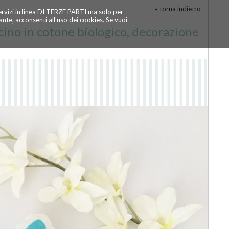
« torna indietro
servizi in linea DI TERZE PARTI ma solo per
te, acconsenti all'uso dei cookies. Se vuoi
cino in cotone biologico, decorazione