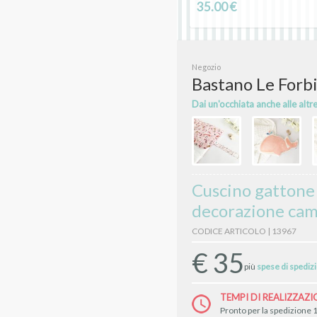
35.00 €
Negozio
Bastano Le Forbi
Dai un'occhiata anche alle altr
Cuscino gattone 
decorazione cam
CODICE ARTICOLO | 13967
€
35
più
spese di spediz
TEMPI DI REALIZZAZI
Pronto per la spedizione 1