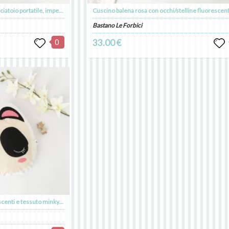
ORDINE PERSONALIZZATO: Fasciatoio portatile, impermeabile e imbottito con stoffa in cotone rosa, volpine e scimiette + Porta pannolini
Bastano Le Forbici
0
33.00 €
Cuscino panda con occhi fluorescenti e tessuto minky, cuscino in cotone biologico, decorazione cameretta, kids room decor