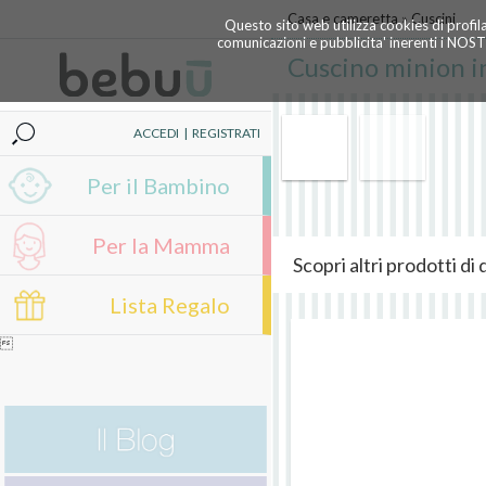
Casa e cameretta
»
Cuscini
Questo sito web utilizza cookies di profil
comunicazioni e pubblicita' inerenti i NOS
Cuscino minion i
ACCEDI
|
REGISTRATI
Per il Bambino
Per la Mamma
Scopri altri prodotti d
Lista Regalo
