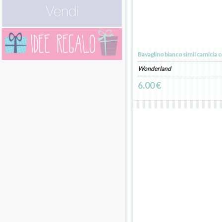
Bavaglino bianco simil camicia c
Wonderland
6.00 €