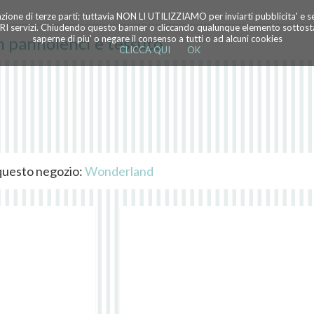
azione di terze parti; tuttavia NON LI UTILIZZIAMO per inviarti pubblicita' e 
TRI servizi. Chiudendo questo banner o cliccando qualunque elemento sottostan
n pannolenci e tessuto
saperne di piu' o negare il consenso a tutti o ad alcuni cookies
CLICCA QUI
OK
i questo negozio:
Wonderland