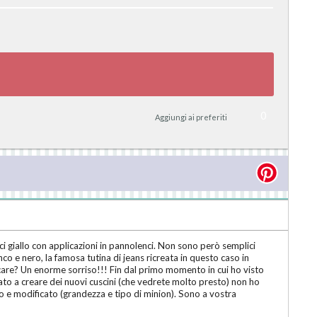
0
Aggiungi ai preferiti
 giallo con applicazioni in pannolenci. Non sono però semplici
nco e nero, la famosa tutina di jeans ricreata in questo caso in
care? Un enorme sorriso!!! Fin dal primo momento in cui ho visto
ato a creare dei nuovi cuscini (che vedrete molto presto) non ho
o e modificato (grandezza e tipo di minion). Sono a vostra