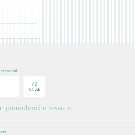
0
e creazioni
72
Articoli
n pannolenci e tessuto
ione