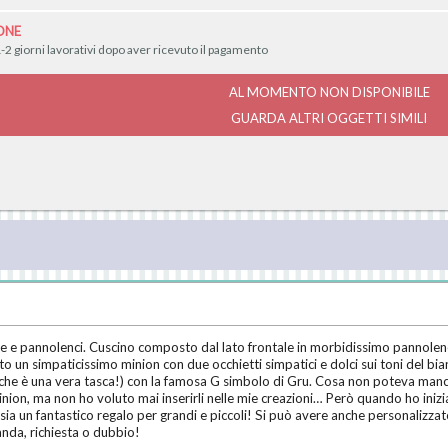
ONE
-2 giorni lavorativi dopo aver ricevuto il pagamento
AL MOMENTO NON DISPONIBILE
GUARDA ALTRI OGGETTI SIMILI
 e pannolenci. Cuscino composto dal lato frontale in morbidissimo pannolenci
to un simpaticissimo minion con due occhietti simpatici e dolci sui toni del bia
 (che è una vera tasca!) con la famosa G simbolo di Gru. Cosa non poteva man
nion, ma non ho voluto mai inserirli nelle mie creazioni… Però quando ho inizi
ia un fantastico regalo per grandi e piccoli! Si può avere anche personalizzat
nda, richiesta o dubbio!