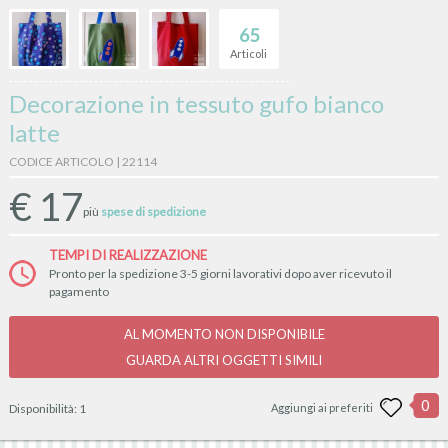
65
Articoli
Decorazione in tessuto gufo bianco
latte
CODICE ARTICOLO | 22114
€
17
più
spese di spedizione
TEMPI DI REALIZZAZIONE
Pronto per la spedizione 3-5 giorni lavorativi dopo aver ricevuto il
pagamento
AL MOMENTO NON DISPONIBILE
GUARDA ALTRI OGGETTI SIMILI
0
Disponibilità:
1
Aggiungi ai preferiti