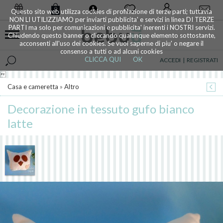
0
Questo sito web utilizza cookies di profilazione di terze parti; tuttavia
NON LI UTILIZZIAMO per inviarti pubblicita' e servizi in linea DI TERZE
PARTI ma solo per comunicazioni e pubblicita' inerenti i NOSTRI servizi.
Chiudendo questo banner o cliccando qualunque elemento sottostante,
acconsenti all'uso dei cookies. Se vuoi saperne di piu' o negare il
consenso a tutti o ad alcuni cookies
CLICCA QUI
OK
ACCEDI
|
REGISTRATI

Casa e cameretta
»
Altro
Decorazione in tessuto gufo bianco
latte