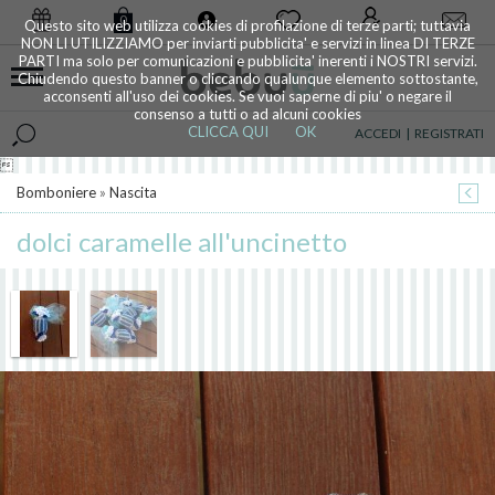
0
Questo sito web utilizza cookies di profilazione di terze parti; tuttavia
NON LI UTILIZZIAMO per inviarti pubblicita' e servizi in linea DI TERZE
PARTI ma solo per comunicazioni e pubblicita' inerenti i NOSTRI servizi.
Chiudendo questo banner o cliccando qualunque elemento sottostante,
acconsenti all'uso dei cookies. Se vuoi saperne di piu' o negare il
consenso a tutti o ad alcuni cookies
CLICCA QUI
OK
ACCEDI
|
REGISTRATI

Bomboniere
»
Nascita
dolci caramelle all'uncinetto