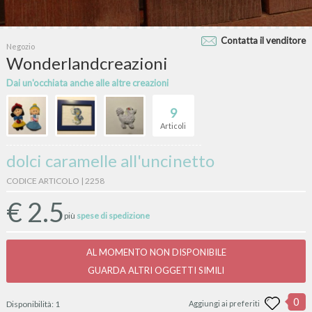
Contatta il venditore
Negozio
Wonderlandcreazioni
Dai un'occhiata anche alle altre creazioni
9
Articoli
dolci caramelle all'uncinetto
CODICE ARTICOLO | 2258
€
2.5
più
spese di spedizione
AL MOMENTO NON DISPONIBILE
GUARDA ALTRI OGGETTI SIMILI
0
Disponibilità:
1
Aggiungi ai preferiti