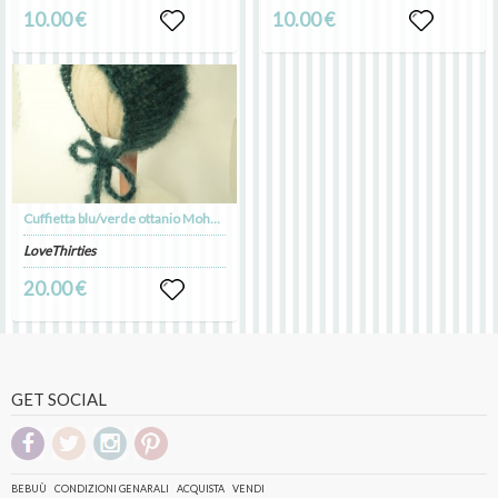
10.00 €
10.00 €
Cuffietta blu/verde ottanio Mohair e Seta
LoveThirties
20.00 €
GET SOCIAL
BEBUÙ
CONDIZIONI GENARALI
ACQUISTA
VENDI