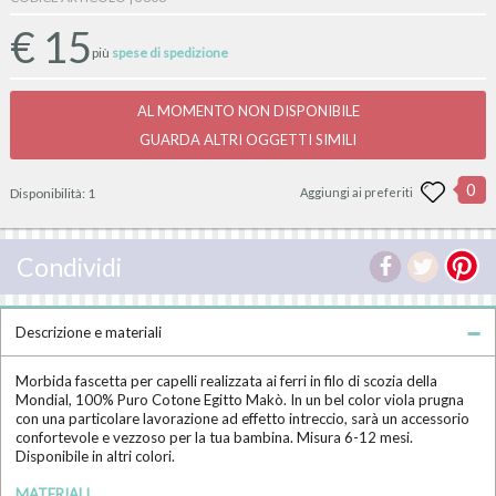
€
15
più
spese di spedizione
AL MOMENTO NON DISPONIBILE
GUARDA ALTRI OGGETTI SIMILI
0
Disponibilità:
1
Aggiungi ai preferiti
Condividi
Descrizione e materiali
Morbida fascetta per capelli realizzata ai ferri in filo di scozia della
Mondial, 100% Puro Cotone Egitto Makò. In un bel color viola prugna
con una particolare lavorazione ad effetto intreccio, sarà un accessorio
confortevole e vezzoso per la tua bambina. Misura 6-12 mesi.
Disponibile in altri colori.
MATERIALI