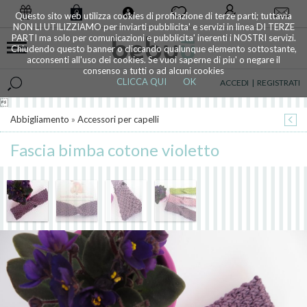
0
Questo sito web utilizza cookies di profilazione di terze parti; tuttavia
NON LI UTILIZZIAMO per inviarti pubblicita' e servizi in linea DI TERZE
PARTI ma solo per comunicazioni e pubblicita' inerenti i NOSTRI servizi.
Chiudendo questo banner o cliccando qualunque elemento sottostante,
acconsenti all'uso dei cookies. Se vuoi saperne di piu' o negare il
consenso a tutti o ad alcuni cookies
CLICCA QUI
OK
ACCEDI
|
REGISTRATI

Abbigliamento
»
Accessori per capelli
Fascia bimba cotone violetto