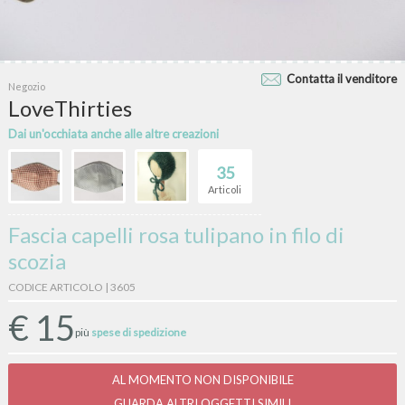
Contatta il venditore
Negozio
LoveThirties
Dai un'occhiata anche alle altre creazioni
35
Articoli
Fascia capelli rosa tulipano in filo di
scozia
CODICE ARTICOLO | 3605
€
15
più
spese di spedizione
AL MOMENTO NON DISPONIBILE
GUARDA ALTRI OGGETTI SIMILI