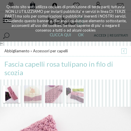
0
Questo sito web utilizza cookies di profilazione di terze parti; tuttavia
NON LI UTILIZZIAMO per inviarti pubblicita' e servizi in linea DI TERZE
PARTI ma solo per comunicazioni e pubblicita' inerenti i NOSTRI servizi.
Chiudendo questo banner o cliccando qualunque elemento sottostante,
acconsenti all'uso dei cookies. Se vuoi saperne di piu' o negare il
consenso a tutti o ad alcuni cookies
CLICCA QUI
OK
ACCEDI
|
REGISTRATI

Abbigliamento
»
Accessori per capelli
Fascia capelli rosa tulipano in filo di
scozia