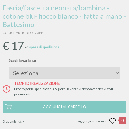
Fascia/fascetta neonata/bambina -
cotone blu- fiocco bianco - fatta a mano -
Battesimo
CODICE ARTICOLO | 6388
€
17
più
spese di spedizione
Scegli la variante
TEMPI DI REALIZZAZIONE
Pronto per la spedizione 3-5 giorni lavorativi dopo aver ricevuto il
pagamento
AGGIUNGI AL CARRELLO
0
Disponibilità:
4
Aggiungi ai preferiti