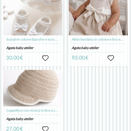
Scarpine cotone bianche e ecru per Battesimo bimba - Mia
Abito bambina in cotone e lino ecru con fiocco bianco - - Battesimo - Mia
Agata baby atelier
Agata baby atelier
30.00 €
93.00 €
Cappellino con visiera in lino e cotone ecru - Battesimo - Tommaso
Agata baby atelier
27.00 €