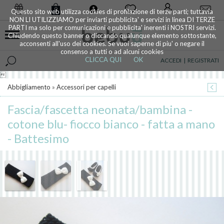
0
Questo sito web utilizza cookies di profilazione di terze parti; tuttavia
NON LI UTILIZZIAMO per inviarti pubblicita' e servizi in linea DI TERZE
PARTI ma solo per comunicazioni e pubblicita' inerenti i NOSTRI servizi.
Chiudendo questo banner o cliccando qualunque elemento sottostante,
acconsenti all'uso dei cookies. Se vuoi saperne di piu' o negare il
consenso a tutti o ad alcuni cookies
CLICCA QUI
OK
ACCEDI
|
REGISTRATI

Abbigliamento
»
Accessori per capelli
Fascia/fascetta neonata/bambina -
cotone blu- fiocco bianco - fatta a mano
- Battesimo