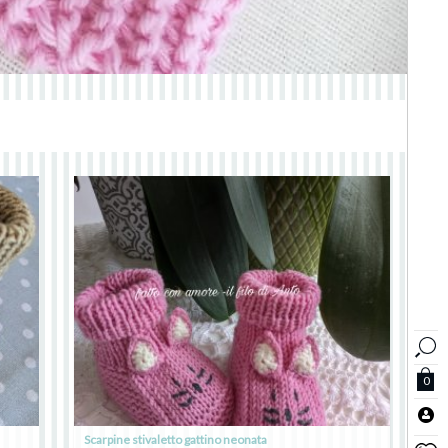
0
Scarpine stivaletto gattino neonata