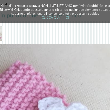
apelli
azione di terze parti; tuttavia NON LI UTILIZZIAMO per inviarti pubblicita' e 
TRI servizi. Chiudendo questo banner o cliccando qualunque elemento sottostan
in puro cotone con fiore bianco
saperne di piu' o negare il consenso a tutti o ad alcuni cookies
CLICCA QUI
OK