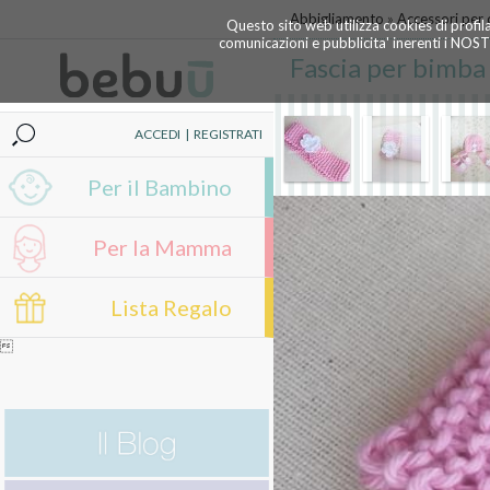
Abbigliamento
»
Accessori per c
Questo sito web utilizza cookies di profil
comunicazioni e pubblicita' inerenti i NOS
Fascia per bimba 
ACCEDI
|
REGISTRATI
Per il Bambino
Per la Mamma
Lista Regalo
