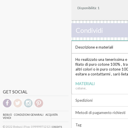
Disponibilità:
1
Condividi
Descrizione e materiali
Ho realizzato una tenerissima e 
filato di puro cotone 100% , trat
altri colori o in puro cotone 1
esitare a contattarmi , sarò liet
MATERIALI
cotone,
GET SOCIAL
Spedizioni
Metodi di pagamento richiesti
BEBUÙ
CONDIZIONI GENARALI
ACQUISTA
VENDI
Tag
© 2022 Bebuù | P.iva: 09999971212 |
CREDITS