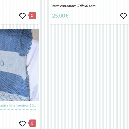
fatto con amore-il filo di anto
0
25.00 €
Copertina culla personalizzata in pura lana merinos 100%
0