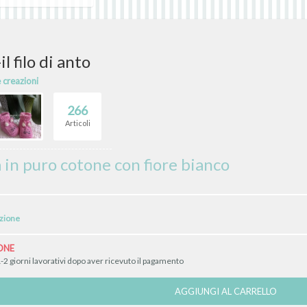
l filo di anto
e creazioni
266
Articoli
 in puro cotone con fiore bianco
izione
ONE
-2 giorni lavorativi dopo aver ricevuto il pagamento
AGGIUNGI AL CARRELLO