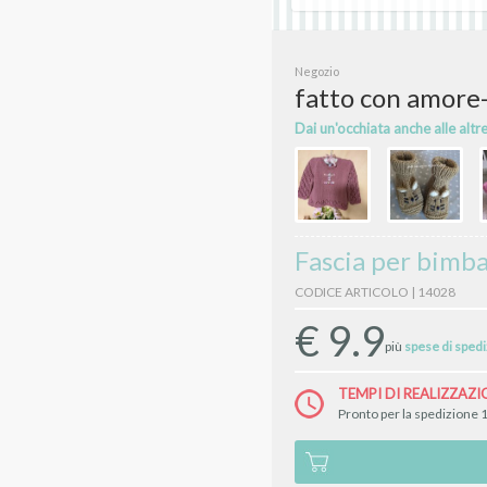
Negozio
fatto con amore-i
Dai un'occhiata anche alle altr
Fascia per bimba
CODICE ARTICOLO | 14028
€
9.9
più
spese di sped
TEMPI DI REALIZZAZI
Pronto per la spedizione 1