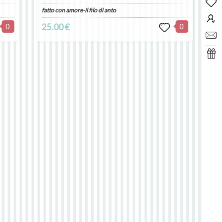
fatto con amore-il filo di anto
0
25.00 €
0