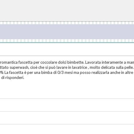
romantica fascetta per coccolare dolci bimbette. Lavorata interamente a mano c
tato superwash, cioè che si può lavare in lavatrice , molto delicata sulla pelle.
00% La fascetta è per una bimba di 0/3 mesi ma posso realizzarla anche in altr
a di risponderi.