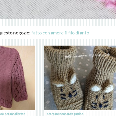
i questo negozio:
fatto con amore-il filo di anto
00% personalizzato
Scarpine neonato/a gattino