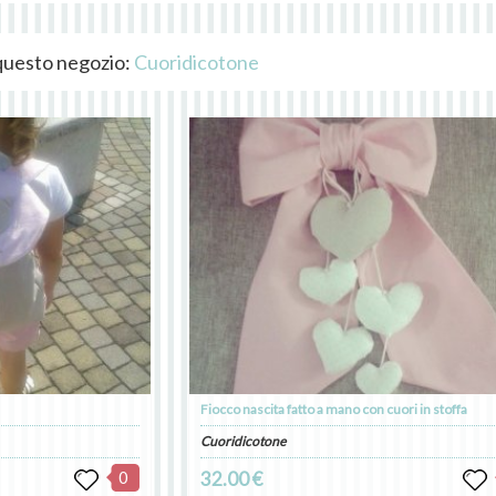
i questo negozio:
Cuoridicotone
Fiocco nascita fatto a mano con cuori in stoffa
Cuoridicotone
0
32.00 €