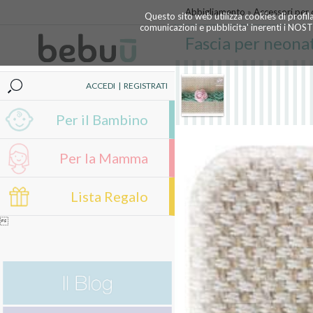
Abbigliamento
»
Accessori per c
Questo sito web utilizza cookies di profil
comunicazioni e pubblicita' inerenti i NOS
Fascia per neona
ACCEDI
|
REGISTRATI
Per il Bambino
Per la Mamma
Lista Regalo
