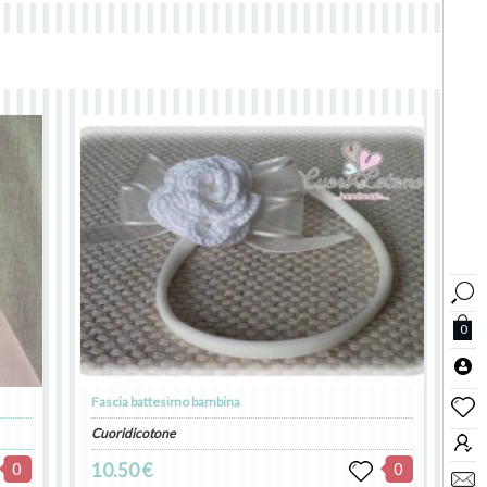
0
Fascia battesimo bambina
Cuoridicotone
0
10.50 €
0