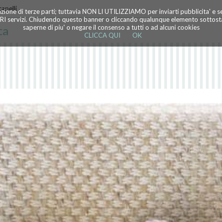
apelli
azione di terze parti; tuttavia NON LI UTILIZZIAMO per inviarti pubblicita' e 
TRI servizi. Chiudendo questo banner o cliccando qualunque elemento sottostan
ta
saperne di piu' o negare il consenso a tutti o ad alcuni cookies
CLICCA QUI
OK