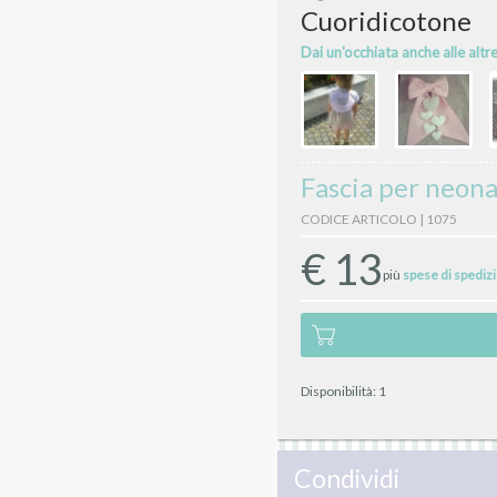
Cuoridicotone
Dai un'occhiata anche alle altr
Fascia per neon
CODICE ARTICOLO | 1075
€
13
più
spese di spediz
Disponibilità:
1
Condividi