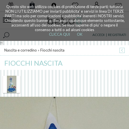
0
Questo sito web utilizza cookies di profilazione di terze parti; tuttavia
NON LI UTILIZZIAMO per inviarti pubblicita' e servizi in linea DI TERZE
PARTI ma solo per comunicazioni e pubblicita' inerenti i NOSTRI servizi.
Chiudendo questo banner o cliccando qualunque elemento sottostante,
acconsenti all'uso dei cookies. Se vuoi saperne di piu' o negare il
consenso a tutti o ad alcuni cookies
CLICCA QUI
OK
ACCEDI
|
REGISTRATI

Nascita e corredino
»
Fiocchi nascita
FIOCCHI NASCITA