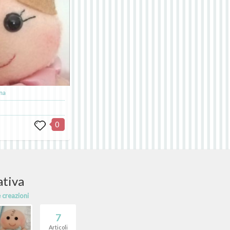
na
0
ativa
e creazioni
7
Articoli