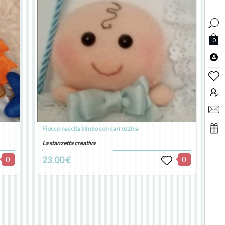
0
Fiocco nascita bimbo con carrozzina
La stanzetta creativa
0
23.00 €
0