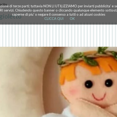
scita
azione di terze parti; tuttavia NON LI UTILIZZIAMO per inviarti pubblicita' e 
TRI servizi. Chiudendo questo banner o cliccando qualunque elemento sottostan
gioletto
saperne di piu' o negare il consenso a tutti o ad alcuni cookies
CLICCA QUI
OK