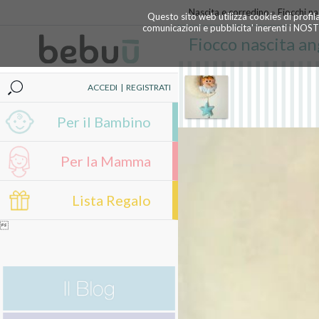
Nascita e corredino
»
Fiocchi na
Questo sito web utilizza cookies di profil
comunicazioni e pubblicita' inerenti i NOS
Fiocco nascita an
ACCEDI
|
REGISTRATI
Per il Bambino
Per la Mamma
Lista Regalo
