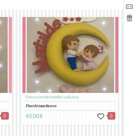
Fiocco nascita fratellini sulla luna
Fiocchi nascita e co
0
40.00 €
0