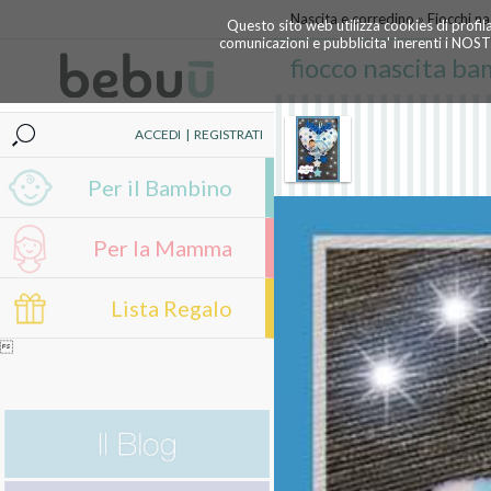
Nascita e corredino
»
Fiocchi na
Questo sito web utilizza cookies di profil
comunicazioni e pubblicita' inerenti i NOS
fiocco nascita ba
ACCEDI
|
REGISTRATI
Per il Bambino
Per la Mamma
Lista Regalo
