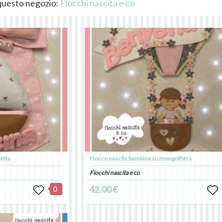
i questo negozio:
Fiocchi nascita e co
etta
Fiocco nascita bambina su mongolfiera
Fiocchi nascita e co
0
42.00 €