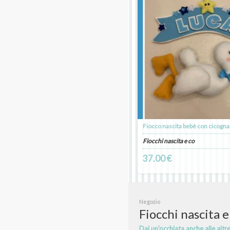
Fiocco nascita bebè con cicogna
Fiocchi nascita e co
37.00 €
Negozio
Fiocchi nascita e
Dai un'occhiata anche alle altr