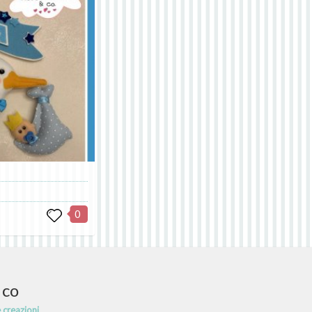
0
 co
e creazioni