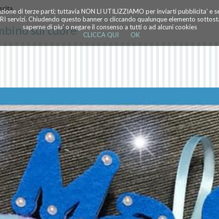
scita
azione di terze parti; tuttavia NON LI UTILIZZIAMO per inviarti pubblicita' e 
TRI servizi. Chiudendo questo banner o cliccando qualunque elemento sottostan
mbino sul cuore
saperne di piu' o negare il consenso a tutti o ad alcuni cookies
CLICCA QUI
OK