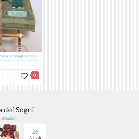
Set asilo - Sacca cambio, asciugamano e bavaglino personalizzati
0
 dei Sogni
e creazioni
26
Articoli