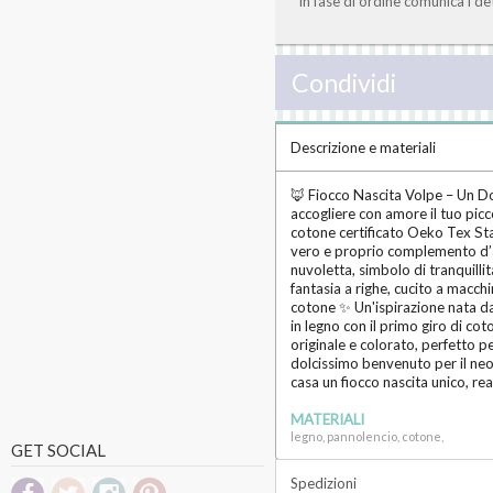
In fase di ordine comunica i d
Condividi
Descrizione e materiali
🦊 Fiocco Nascita Volpe – Un Dol
accogliere con amore il tuo picc
cotone certificato Oeko Tex Sta
vero e proprio complemento d’ar
nuvoletta, simbolo di tranquilli
fantasia a righe, cucito a macch
cotone ✨ Un'ispirazione nata dal
in legno con il primo giro di co
originale e colorato, perfetto 
dolcissimo benvenuto per il neo
casa un fiocco nascita unico, re
MATERIALI
legno, pannolencio, cotone,
GET SOCIAL
Spedizioni