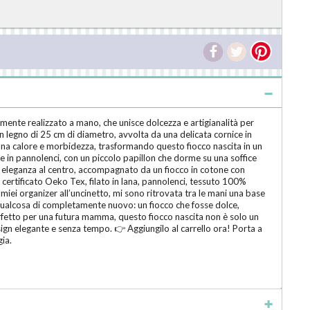
mente realizzato a mano, che unisce dolcezza e artigianalità per
n legno di 25 cm di diametro, avvolta da una delicata cornice in
ona calore e morbidezza, trasformando questo fiocco nascita in un
 in pannolenci, con un piccolo papillon che dorme su una soffice
con eleganza al centro, accompagnato da un fiocco in cotone con
 certificato Oeko Tex, filato in lana, pannolenci, tessuto 100%
miei organizer all’uncinetto, mi sono ritrovata tra le mani una base
re qualcosa di completamente nuovo: un fiocco che fosse dolce,
perfetto per una futura mamma, questo fiocco nascita non è solo un
gn elegante e senza tempo. 👉 Aggiungilo al carrello ora! Porta a
gia.