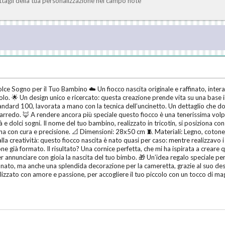
ettagli della tua personalizzazione nel campo note
ce Sogno per il Tuo Bambino ☁️ Un fiocco nascita originale e raffinato, intera
olo. 🌟 Un design unico e ricercato: questa creazione prende vita su una base i
ndard 100, lavorata a mano con la tecnica dell’uncinetto. Un dettaglio che d
redo. 🦊 A rendere ancora più speciale questo fiocco è una tenerissima volpe
tà e dolci sogni. Il nome del tuo bambino, realizzato in tricotin, si posiziona 
ina con cura e precisione. 📐 Dimensioni: 28x50 cm 🧵 Materiali: Legno, cotone
la creatività: questo fiocco nascita è nato quasi per caso: mentre realizzavo i 
tone già formato. Il risultato? Una cornice perfetta, che mi ha ispirata a crea
per annunciare con gioia la nascita del tuo bimbo. 🎁 Un’idea regalo speciale 
nato, ma anche una splendida decorazione per la cameretta, grazie al suo desi
alizzato con amore e passione, per accogliere il tuo piccolo con un tocco di ma