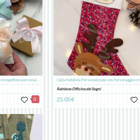
Bomboniera arcobaleno, fiore o mongolfiera personalizzata
Calza Natalizia Personalizzata con Personaggio e
Rainbow Officina dei Sogni
0
25.00 €