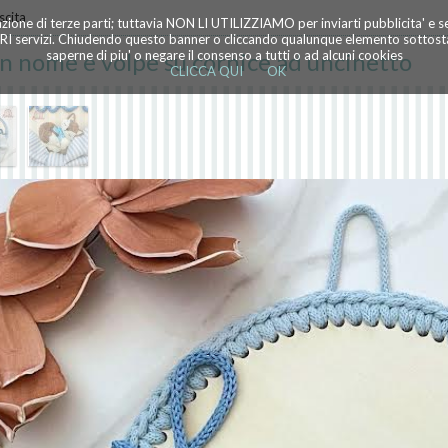
scita
azione di terze parti; tuttavia NON LI UTILIZZIAMO per inviarti pubblicita' e 
TRI servizi. Chiudendo questo banner o cliccando qualunque elemento sottostan
on nome e volpe su cornice ad uncinetto
saperne di piu' o negare il consenso a tutti o ad alcuni cookies
CLICCA QUI
OK