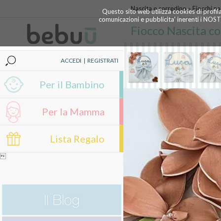
Nascita e corredino
»
Fiocchi na
Questo sito web utilizza cookies di profil
comunicazioni e pubblicita' inerenti i NOS
Fiocco Nascita c
ACCEDI
|
REGISTRATI
Per il Bambino
Per la Mamma
Lista Regalo
