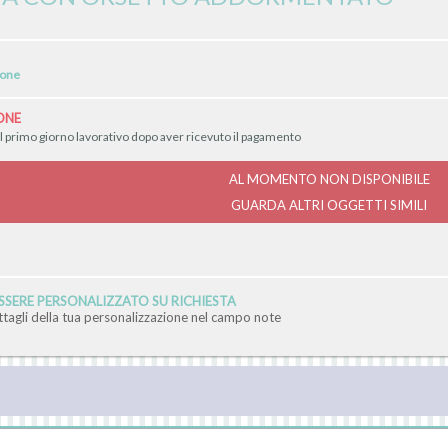
ione
ONE
il primo giorno lavorativo dopo aver ricevuto il pagamento
AL MOMENTO NON DISPONIBILE
GUARDA ALTRI OGGETTI SIMILI
SERE PERSONALIZZATO SU RICHIESTA
ettagli della tua personalizzazione nel campo note