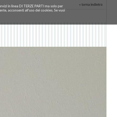
« torna indietro
servizi in linea DI TERZE PARTI ma solo per
te, acconsenti all'uso dei cookies. Se vuoi