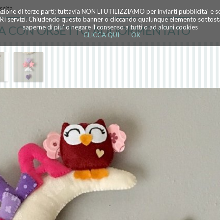
scita
azione di terze parti; tuttavia NON LI UTILIZZIAMO per inviarti pubblicita' e 
TRI servizi. Chiudendo questo banner o cliccando qualunque elemento sottostan
TA CON ORSETTO ADDORMENTATO
saperne di piu' o negare il consenso a tutti o ad alcuni cookies
CLICCA QUI
OK