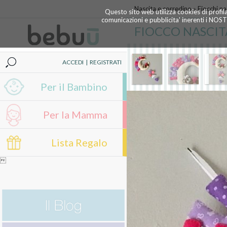
Nascita e corredino
»
Fiocchi na
Questo sito web utilizza cookies di profil
comunicazioni e pubblicita' inerenti i NOS
FIOCCO NASCI
ACCEDI
|
REGISTRATI
Per il Bambino
Per la Mamma
Lista Regalo
