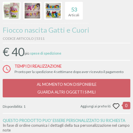
53
Articoli
Fiocco nascita Gatti e Cuori
CODICE ARTICOLO | 5311
€
40
più
spese di spedizione
TEMPI DI REALIZZAZIONE
Pronto per la spedizione 4 settimane dopo aver ricevuto il pagamento
AL MOMENTO NON DISPONIBILE
GUARDA ALTRI OGGETTI SIMILI
0
Disponibilità:
1
Aggiungi ai preferiti
QUESTO PRODOTTO PUO' ESSERE PERSONALIZZATO SU RICHIESTA
In fase di ordine comunica i dettagli della tua personalizzazione nel campo
note