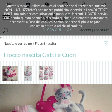
0
Questo sito web utilizza cookies di profilazione di terze parti; tuttavia
NON LI UTILIZZIAMO per inviarti pubblicita' e servizi in linea DI TERZE
PARTI ma solo per comunicazioni e pubblicita' inerenti i NOSTRI servizi.
Chiudendo questo banner o cliccando qualunque elemento sottostante,
acconsenti all'uso dei cookies. Se vuoi saperne di piu' o negare il
consenso a tutti o ad alcuni cookies
CLICCA QUI
OK
ACCEDI
|
REGISTRATI

Nascita e corredino
»
Fiocchi nascita
Fiocco nascita Gatti e Cuori