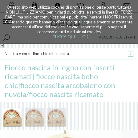
0
Questo sito web utilizza cookies di profilazione di terze parti; tuttavia
NON LI UTILIZZIAMO per inviarti pubblicita' e servizi in linea DI TERZE
PARTI ma solo per comunicazioni e pubblicita' inerenti i NOSTRI servizi.
Chiudendo questo banner o cliccando qualunque elemento sottostante,
acconsenti all'uso dei cookies. Se vuoi saperne di piu' o negare il
consenso a tutti o ad alcuni cookies
CLICCA QUI
OK
ACCEDI
|
REGISTRATI

Nascita e corredino
»
Fiocchi nascita
Fiocco nascita in legno con inserti
ricamati| fiocco nascita boho
chic|fiocco nascita arcobaleno con
nuvola/fiocco nascita ricamato