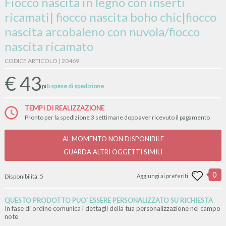
Fiocco nascita in legno con inserti
ricamati| fiocco nascita boho chic|fiocco
nascita arcobaleno con nuvola/fiocco
nascita ricamato
CODICE ARTICOLO | 20469
€
43
più
spese di spedizione
TEMPI DI REALIZZAZIONE
Pronto per la spedizione 3 settimane dopo aver ricevuto il pagamento
AL MOMENTO NON DISPONIBILE
GUARDA ALTRI OGGETTI SIMILI
0
Disponibilità:
5
Aggiungi ai preferiti
QUESTO PRODOTTO PUO' ESSERE PERSONALIZZATO SU RICHIESTA
In fase di ordine comunica i dettagli della tua personalizzazione nel campo
note