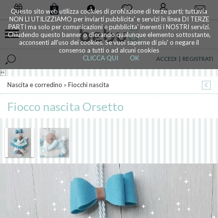
0
Questo sito web utilizza cookies di profilazione di terze parti; tuttavia
NON LI UTILIZZIAMO per inviarti pubblicita' e servizi in linea DI TERZE
PARTI ma solo per comunicazioni e pubblicita' inerenti i NOSTRI servizi.
Chiudendo questo banner o cliccando qualunque elemento sottostante,
acconsenti all'uso dei cookies. Se vuoi saperne di piu' o negare il
consenso a tutti o ad alcuni cookies
CLICCA QUI
OK
ACCEDI
|
REGISTRATI

Nascita e corredino
»
Fiocchi nascita
Fiocco nascita Orsetto