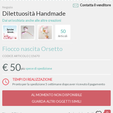
Contatta il venditore
Negozio
Dilettuosità Handmade
Dai un'occhiata anche alle altre creazioni
50
Articoli
Fiocco nascita Orsetto
CODICE ARTICOLO | 15670
€
50
più
spese di spedizione
TEMPI DI REALIZZAZIONE
Pronto per la spedizione 5 settimane dopo aver ricevuto il pagamento
AL MOMENTO NON DISPONIBILE
GUARDA ALTRI OGGETTI SIMILI
0