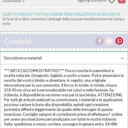
Disponibilità:
1
Aggiungi ai preferiti
QUESTO PRODOTTO PUO' ESSERE PERSONALIZZATO SU RICHIESTA
In fase di ordine comunica i dettagli della tua personalizzazione nel campo
note
Condividi
Descrizione e materiali
*** ARTICOLO DIMOSTRATIVO*** Fiocco nascita in pannolenci e
ovatta naturale. Disegnato, tagliato e cucito a mano. Potrà annunciare la
nascita del vostro bimbo e diventare, in seguito, una originale
decorazione per la sua cameretta. Il fiocco in totale, in totale, misura
25X 40 cm circa ed è personalizzabile nei colori e nelle fantasie. Su
richiesta, è disponibile la versione rosa per la tua bimba. ATTENZIONE:
Per tutti gli articoli realizzati su commissione, i materiali e le applicazioni
possono variare in base alla disponibilità, quindi ogni creazione
potrebbe differire leggermente da quella delle immagini di questa
inserzione. Consiglio sempre di contattarmi prima di effettuare l' ordine
per avere una inserzione personalizzata con tutte le vostre richieste.
Italia: spedizione a mezzo corriere, consegna in genere entro 24/48h