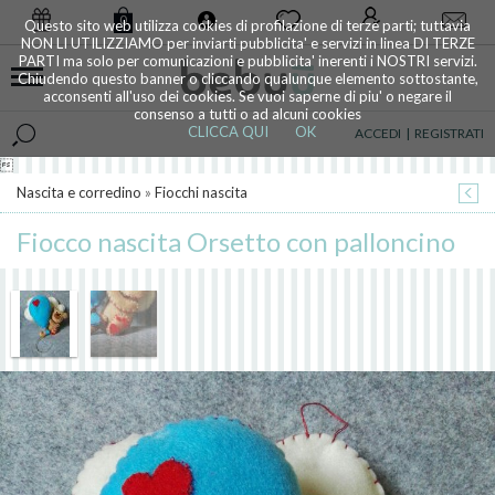
0
Questo sito web utilizza cookies di profilazione di terze parti; tuttavia
NON LI UTILIZZIAMO per inviarti pubblicita' e servizi in linea DI TERZE
PARTI ma solo per comunicazioni e pubblicita' inerenti i NOSTRI servizi.
Chiudendo questo banner o cliccando qualunque elemento sottostante,
acconsenti all'uso dei cookies. Se vuoi saperne di piu' o negare il
consenso a tutti o ad alcuni cookies
CLICCA QUI
OK
ACCEDI
|
REGISTRATI

Nascita e corredino
»
Fiocchi nascita
Fiocco nascita Orsetto con palloncino