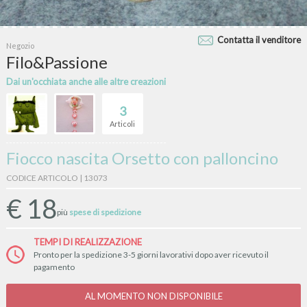
Contatta il venditore
Negozio
Filo&Passione
Dai un'occhiata anche alle altre creazioni
3
Articoli
Fiocco nascita Orsetto con palloncino
CODICE ARTICOLO | 13073
€
18
più
spese di spedizione
TEMPI DI REALIZZAZIONE
Pronto per la spedizione 3-5 giorni lavorativi dopo aver ricevuto il
pagamento
AL MOMENTO NON DISPONIBILE