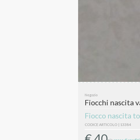
Negozio
Fiocchi nascita v
Fiocco nascita t
CODICE ARTICOLO | 13384
€
40
più
spese di spediz