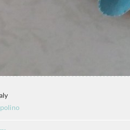
aly
opolino
ione