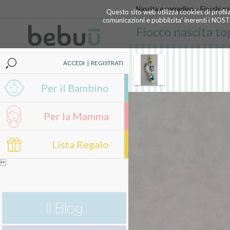
Nascita e corredino
»
Fiocchi na
Questo sito web utilizza cookies di profil
comunicazioni e pubblicita' inerenti i NOS
Fiocco nascita to
ACCEDI
|
REGISTRATI
Per il Bambino
Per la Mamma
Lista Regalo
