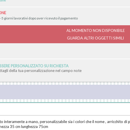
ONE
-5 giorni lavorativi dopo aver ricevuto il pagamento
AL MOMENTO NON DISPONIBILE
GUARDA ALTRI OGGETTI SIMILI
SERE PERSONALIZZATO SU RICHIESTA
ettagli della tua personalizzazione nel campo note
to interamente a mano, personalizzabile sia i colori che il nome , arricchito di 
rghezza 35 cm lunghezza 75cm