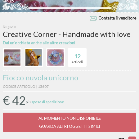
Contatta il venditore
Negozio
Creative Corner - Handmade with love
Dai un'occhiata anche alle altre creazioni
12
Articoli
Fiocco nuvola unicorno
CODICE ARTICOLO | 15607
€
42
più
spese di spedizione
AL MOMENTO NON DISPONIBILE
GUARDA ALTRI OGGETTI SIMILI