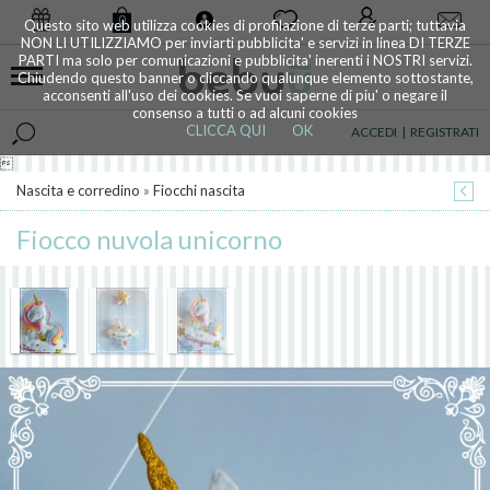
0
Questo sito web utilizza cookies di profilazione di terze parti; tuttavia
NON LI UTILIZZIAMO per inviarti pubblicita' e servizi in linea DI TERZE
PARTI ma solo per comunicazioni e pubblicita' inerenti i NOSTRI servizi.
Chiudendo questo banner o cliccando qualunque elemento sottostante,
acconsenti all'uso dei cookies. Se vuoi saperne di piu' o negare il
consenso a tutti o ad alcuni cookies
CLICCA QUI
OK
ACCEDI
|
REGISTRATI

Nascita e corredino
»
Fiocchi nascita
Fiocco nuvola unicorno