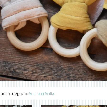
i questo negozio:
Soffio di Scilla