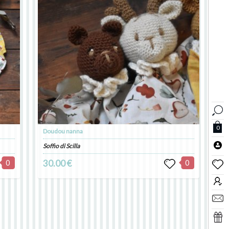
0
Doudou nanna
Soffio di Scilla
0
30.00 €
0