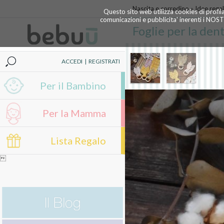
Nascita e corredino
»
Idee rega
Questo sito web utilizza cookies di profil
comunicazioni e pubblicita' inerenti i NOS
Foglie per la den
ACCEDI
|
REGISTRATI
Per il Bambino
Per la Mamma
Lista Regalo
