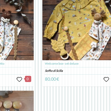
etto
Welcome box- set deluxe
Soffio di Scilla
0
80.00 €