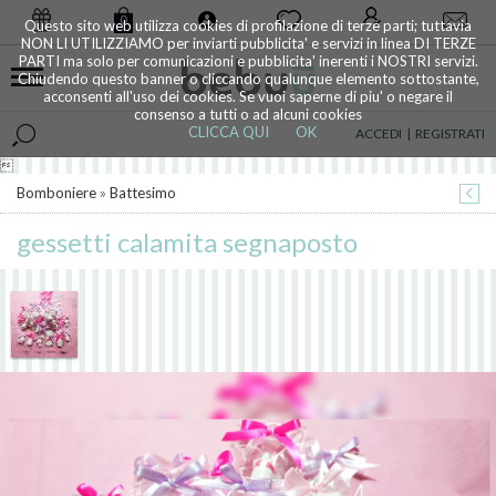
0
Questo sito web utilizza cookies di profilazione di terze parti; tuttavia
NON LI UTILIZZIAMO per inviarti pubblicita' e servizi in linea DI TERZE
PARTI ma solo per comunicazioni e pubblicita' inerenti i NOSTRI servizi.
Chiudendo questo banner o cliccando qualunque elemento sottostante,
acconsenti all'uso dei cookies. Se vuoi saperne di piu' o negare il
consenso a tutti o ad alcuni cookies
CLICCA QUI
OK
ACCEDI
|
REGISTRATI

Bomboniere
»
Battesimo
gessetti calamita segnaposto