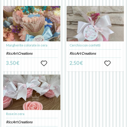
Margherite colorate in cera
Cerchio con confetti
RiccArt Creations
RiccArt Creations
3.50 €
2.50 €
Rose in cera
RiccArt Creations