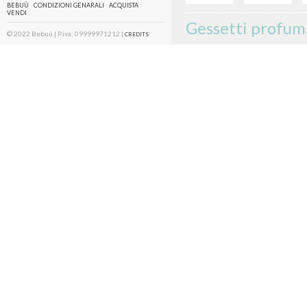
BEBUÙ
CONDIZIONI GENARALI
ACQUISTA
VENDI
Gessetti profuma
© 2022 Bebuù | P.iva: 09999971212 |
CREDITS
CODICE ARTICOLO | 2280
€
8
più
spese di spedizione
Disponibilità:
1
Condividi
Descrizione e materiali
Gessetti profumati realizzati a 
(Diametro 2 cm); - 15 bottoni pic