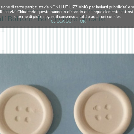
azione di terze parti; tuttavia NON LI UTILIZZIAMO per inviarti pubblicita' e 
TRI servizi. Chiudendo questo banner o cliccando qualunque elemento sottostan
ti Bottoni - Bomboniere fai da te
saperne di piu' o negare il consenso a tutti o ad alcuni cookies
CLICCA QUI
OK