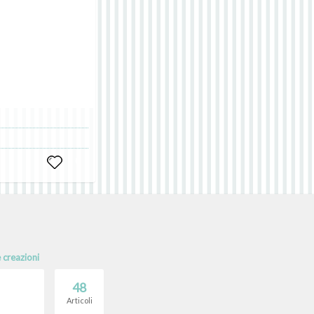
0
e creazioni
48
Articoli