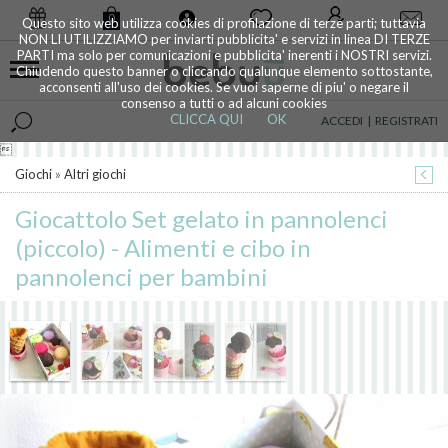
0
Questo sito web utilizza cookies di profilazione di terze parti; tuttavia
NON LI UTILIZZIAMO per inviarti pubblicita' e servizi in linea DI TERZE
PARTI ma solo per comunicazioni e pubblicita' inerenti i NOSTRI servizi.
Chiudendo questo banner o cliccando qualunque elemento sottostante,
acconsenti all'uso dei cookies. Se vuoi saperne di piu' o negare il
consenso a tutti o ad alcuni cookies
CLICCA QUI
OK
ACCEDI
|
REGISTRATI

Giochi
»
Altri giochi
Giocattolo Set gelato in pannolenci
(piccolo) - Alimenti e cibo in
pannolenci per bambini