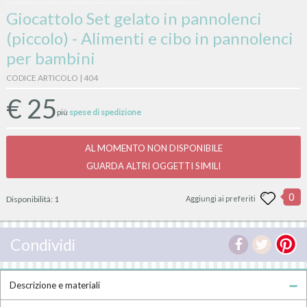
Giocattolo Set gelato in pannolenci
(piccolo) - Alimenti e cibo in pannolenci
per bambini
CODICE ARTICOLO | 404
€
25
più
spese di spedizione
AL MOMENTO NON DISPONIBILE
GUARDA ALTRI OGGETTI SIMILI
0
Disponibilità:
1
Aggiungi ai preferiti
Condividi
Descrizione e materiali