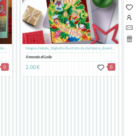
Antico e Cucciolo nella Magica Valle dei Calanchi - libro illustrato - autrice Chiara Zirino - illustrazioni Laura Natali
Magico Natale_ Biglietto illustrato da stampare_download digitale
Il mondo di Lolly
0
2.00 €
0