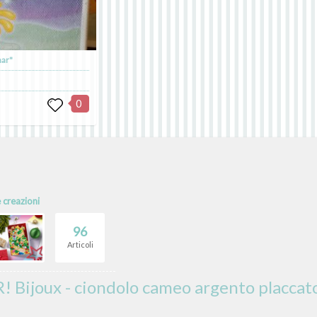
mar"
0
e creazioni
96
Articoli
ijoux - ciondolo cameo argento placcat