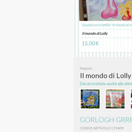
Quadruccio tattile "In fondo al 
Il mondo di Lolly
15.00 €
Negozio
Il mondo di Lolly
Dai un'occhiata anche alle altr
GORLOGH GRRR! B
CODICE ARTICOLO | 15409