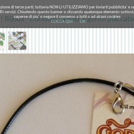
azione di terze parti; tuttavia NON LI UTILIZZIAMO per inviarti pubblicita' e 
TRI servizi. Chiudendo questo banner o cliccando qualunque elemento sottostan
ijoux - ciondolo cameo argento placcato
saperne di piu' o negare il consenso a tutti o ad alcuni cookies
CLICCA QUI
OK