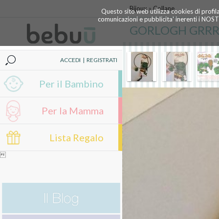
Bijoux
»
Collane
Questo sito web utilizza cookies di profil
comunicazioni e pubblicita' inerenti i NOS
GORLOGH GRRR! B
ACCEDI
|
REGISTRATI
Per il Bambino
Per la Mamma
Lista Regalo
