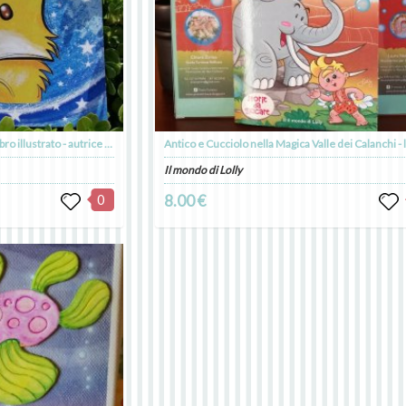
Cosimino il cagnolino magico - libro illustrato - autrice Laura Natali
Il mondo di Lolly
0
8.00 €