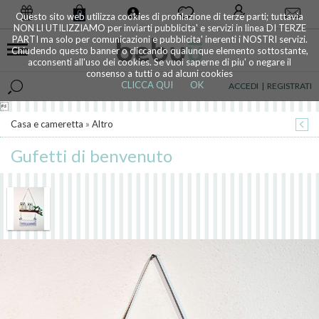
0
Questo sito web utilizza cookies di profilazione di terze parti; tuttavia
NON LI UTILIZZIAMO per inviarti pubblicita' e servizi in linea DI TERZE
PARTI ma solo per comunicazioni e pubblicita' inerenti i NOSTRI servizi.
Chiudendo questo banner o cliccando qualunque elemento sottostante,
acconsenti all'uso dei cookies. Se vuoi saperne di piu' o negare il
consenso a tutti o ad alcuni cookies
CLICCA QUI
OK
ACCEDI
|
REGISTRATI

Casa e cameretta
»
Altro
Gufetti di benvenuto