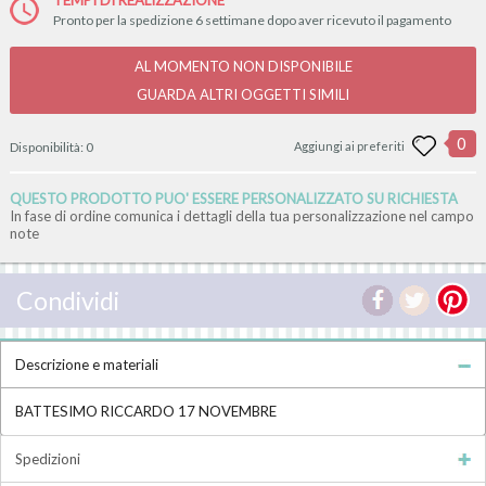
Pronto per la spedizione 6 settimane dopo aver ricevuto il pagamento
AL MOMENTO NON DISPONIBILE
GUARDA ALTRI OGGETTI SIMILI
0
Disponibilità:
0
Aggiungi ai preferiti
QUESTO PRODOTTO PUO' ESSERE PERSONALIZZATO SU RICHIESTA
In fase di ordine comunica i dettagli della tua personalizzazione nel campo
note
Condividi
Descrizione e materiali
BATTESIMO RICCARDO 17 NOVEMBRE
Spedizioni