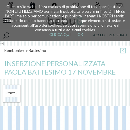
0
Questo sito web utilizza cookies di profilazione di terze parti; tuttavia
NON LI UTILIZZIAMO per inviarti pubblicita' e servizi in linea DI TERZE
PARTI ma solo per comunicazioni e pubblicita' inerenti i NOSTRI servizi.
Chiudendo questo banner o cliccando qualunque elemento sottostante,
acconsenti all'uso dei cookies. Se vuoi saperne di piu' o negare il
consenso a tutti o ad alcuni cookies
CLICCA QUI
OK
ACCEDI
|
REGISTRATI

Bomboniere
»
Battesimo
INSERZIONE PERSONALIZZATA
PAOLA BATTESIMO 17 NOVEMBRE