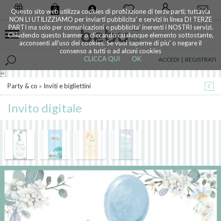
0
Questo sito web utilizza cookies di profilazione di terze parti; tuttavia
NON LI UTILIZZIAMO per inviarti pubblicita' e servizi in linea DI TERZE
PARTI ma solo per comunicazioni e pubblicita' inerenti i NOSTRI servizi.
Chiudendo questo banner o cliccando qualunque elemento sottostante,
acconsenti all'uso dei cookies. Se vuoi saperne di piu' o negare il
consenso a tutti o ad alcuni cookies
CLICCA QUI
OK
ACCEDI
|
REGISTRATI

Party & co
»
Inviti e bigliettini
Invito digitale