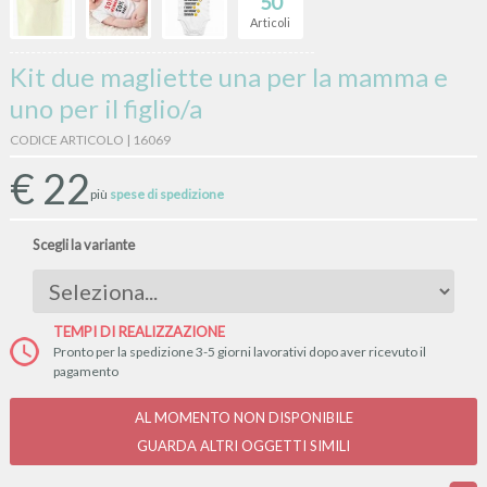
50
Articoli
Kit due magliette una per la mamma e
uno per il figlio/a
CODICE ARTICOLO | 16069
€
22
più
spese di spedizione
Scegli la variante
TEMPI DI REALIZZAZIONE
Pronto per la spedizione 3-5 giorni lavorativi dopo aver ricevuto il
pagamento
AL MOMENTO NON DISPONIBILE
GUARDA ALTRI OGGETTI SIMILI