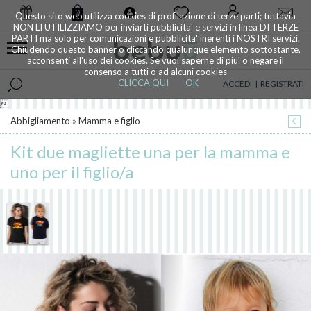
0
Questo sito web utilizza cookies di profilazione di terze parti; tuttavia
NON LI UTILIZZIAMO per inviarti pubblicita' e servizi in linea DI TERZE
PARTI ma solo per comunicazioni e pubblicita' inerenti i NOSTRI servizi.
Chiudendo questo banner o cliccando qualunque elemento sottostante,
acconsenti all'uso dei cookies. Se vuoi saperne di piu' o negare il
consenso a tutti o ad alcuni cookies
CLICCA QUI
OK
ACCEDI
|
REGISTRATI

Abbigliamento
»
Mamma e figlio
Kit due magliette una per la mamma e
uno per il figlio/a