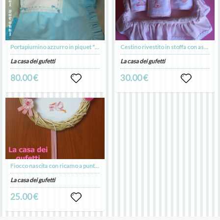
Portapiumino azzurro in piquet "Pecorella della buonanotte"
Cestino rivestito in stoffa con asciugamani ricamati a punto croce
La casa dei gufetti
La casa dei gufetti
80.00 €
30.00 €
Fiocco nascita con ricamo a punto croce "E' nata una bimba" e fiori in cotone e feltro
La casa dei gufetti
25.00 €