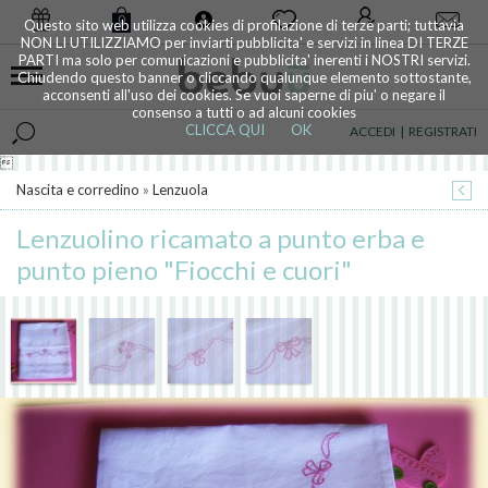
0
Questo sito web utilizza cookies di profilazione di terze parti; tuttavia
NON LI UTILIZZIAMO per inviarti pubblicita' e servizi in linea DI TERZE
PARTI ma solo per comunicazioni e pubblicita' inerenti i NOSTRI servizi.
Chiudendo questo banner o cliccando qualunque elemento sottostante,
acconsenti all'uso dei cookies. Se vuoi saperne di piu' o negare il
consenso a tutti o ad alcuni cookies
CLICCA QUI
OK
ACCEDI
|
REGISTRATI

Nascita e corredino
»
Lenzuola
Lenzuolino ricamato a punto erba e
punto pieno "Fiocchi e cuori"