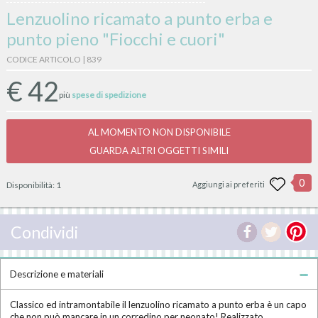
Lenzuolino ricamato a punto erba e
punto pieno "Fiocchi e cuori"
CODICE ARTICOLO | 839
€
42
più
spese di spedizione
AL MOMENTO NON DISPONIBILE
GUARDA ALTRI OGGETTI SIMILI
0
Disponibilità:
1
Aggiungi ai preferiti
Condividi
Descrizione e materiali
Classico ed intramontabile il lenzuolino ricamato a punto erba è un capo
che non può mancare in un corredino per neonato! Realizzato