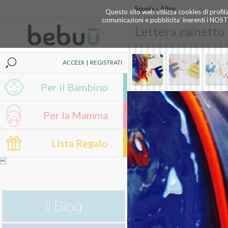
Scuola
»
Altro
Questo sito web utilizza cookies di profil
comunicazioni e pubblicita' inerenti i NOS
Lettera zainetto
ACCEDI
|
REGISTRATI
Per il Bambino
Per la Mamma
Lista Regalo
