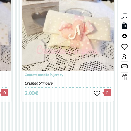
0
Confetti nascita in jersey
Creando S'Impara
0
2.00 €
0