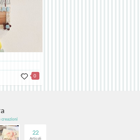
0
ra
e creazioni
22
Articoli