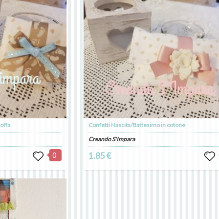
offa
Confetti Nascita/Battesimo in cotone
Creando S'Impara
0
1.85 €