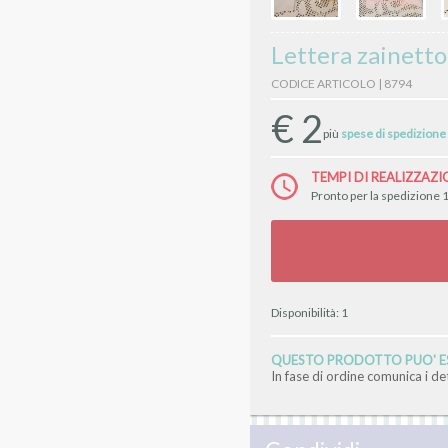
Lettera zainetto
CODICE ARTICOLO | 8794
€
2
più
spese di spedizione
TEMPI DI REALIZZAZI
Pronto per la spedizione 1
Disponibilità:
1
QUESTO PRODOTTO PUO' ES
In fase di ordine comunica i d