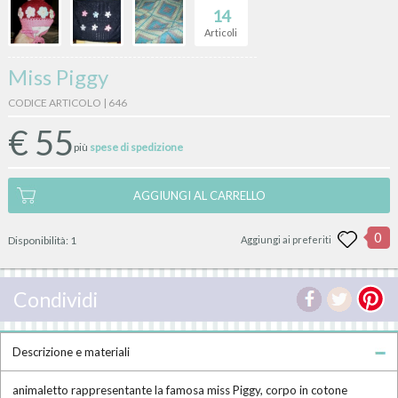
14
Articoli
Miss Piggy
CODICE ARTICOLO | 646
€
55
più
spese di spedizione
AGGIUNGI AL CARRELLO
0
Disponibilità:
1
Aggiungi ai preferiti
Condividi
Descrizione e materiali
animaletto rappresentante la famosa miss Piggy, corpo in cotone