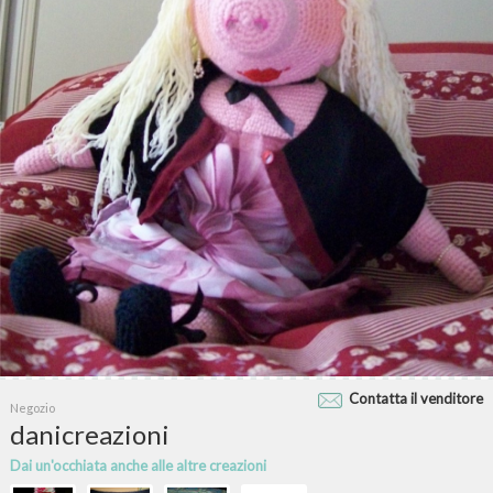
Contatta il venditore
Negozio
danicreazioni
Dai un'occhiata anche alle altre creazioni