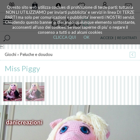
0
Questo sito web utilizza cookies di profilazione di terze parti; tuttavia
NON LI UTILIZZIAMO per inviarti pubblicita' e servizi in linea DI TERZE
PARTI ma solo per comunicazioni e pubblicita' inerenti i NOSTRI servizi.
Chiudendo questo banner o cliccando qualunque elemento sottostante,
acconsenti all'uso dei cookies. Se vuoi saperne di piu' o negare il
consenso a tutti o ad alcuni cookies
CLICCA QUI
OK
ACCEDI
|
REGISTRATI

Giochi
»
Peluche e doudou
Miss Piggy