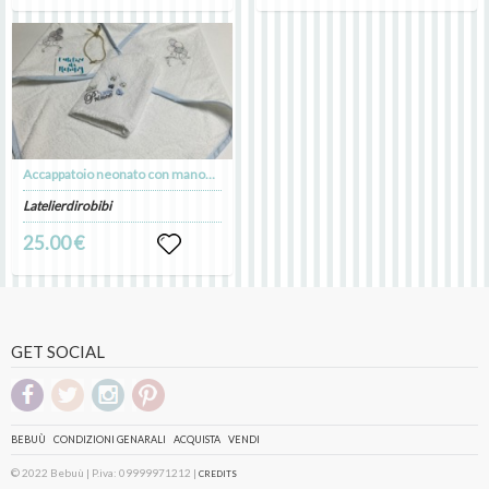
Accappatoio neonato con manopola coordinata
Latelierdirobibi
25.00 €
GET SOCIAL
BEBUÙ
CONDIZIONI GENARALI
ACQUISTA
VENDI
© 2022 Bebuù | P.iva: 09999971212 |
CREDITS