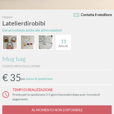
Contatta il venditore
Negozio
Latelierdirobibi
Dai un'occhiata anche alle altre creazioni
11
Articoli
Mug bag
CODICE ARTICOLO | 15060
€
35
più
spese di spedizione
TEMPI DI REALIZZAZIONE
Pronto per la spedizione 3-5 giorni lavorativi dopo aver ricevuto il
pagamento
AL MOMENTO NON DISPONIBILE