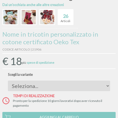
Dai un'occhiata anche alle altre creazioni
26
Articoli
Nome in tricotin personalizzato in
cotone certificato Oeko Tex
CODICE ARTICOLO | 21906
€
18
più
spese di spedizione
Scegli la variante
TEMPI DI REALIZZAZIONE
Pronto per la spedizione 10 giorni lavorativi dopo aver ricevuto il
pagamento
AGGIUNGI AL CARRELLO