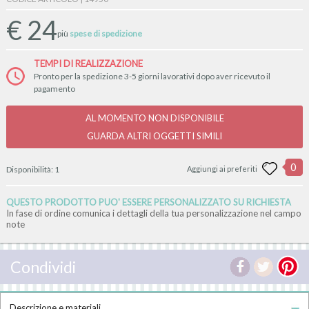
€
24
più
spese di spedizione
TEMPI DI REALIZZAZIONE
Pronto per la spedizione 3-5 giorni lavorativi dopo aver ricevuto il
pagamento
AL MOMENTO NON DISPONIBILE
GUARDA ALTRI OGGETTI SIMILI
0
Disponibilità:
1
Aggiungi ai preferiti
QUESTO PRODOTTO PUO' ESSERE PERSONALIZZATO SU RICHIESTA
In fase di ordine comunica i dettagli della tua personalizzazione nel campo
note
Condividi
Descrizione e materiali