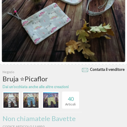
Contatta il venditore
Negozio
Bruja ⭐Picaflor
Dai un'occhiata anche alle altre creazioni
40
Articoli
Non chiamatele Bavette
CODICE ARTICOLO | 14950