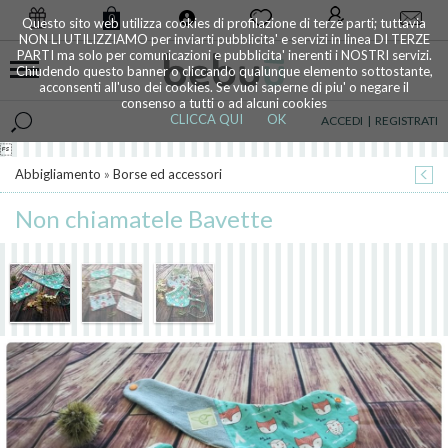
0
Questo sito web utilizza cookies di profilazione di terze parti; tuttavia
NON LI UTILIZZIAMO per inviarti pubblicita' e servizi in linea DI TERZE
PARTI ma solo per comunicazioni e pubblicita' inerenti i NOSTRI servizi.
Chiudendo questo banner o cliccando qualunque elemento sottostante,
acconsenti all'uso dei cookies. Se vuoi saperne di piu' o negare il
consenso a tutti o ad alcuni cookies
CLICCA QUI
OK
ACCEDI
|
REGISTRATI

Abbigliamento
»
Borse ed accessori
Non chiamatele Bavette