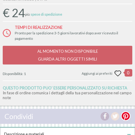
€
24
più
spese di spedizione
TEMPI DI REALIZZAZIONE
Pronto per la spedizione 3-5 giorni lavorativi dopo aver ricevuto il
pagamento
AL MOMENTO NON DISPONIBILE
GUARDA ALTRI OGGETTI SIMILI
0
Disponibilità:
1
Aggiungi ai preferiti
QUESTO PRODOTTO PUO' ESSERE PERSONALIZZATO SU RICHIESTA
In fase di ordine comunica i dettagli della tua personalizzazione nel campo
note
Condividi
Descrizione e materiali